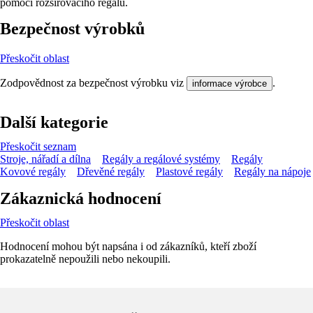
pomocí rozšiřovacího regálu.
Bezpečnost výrobků
Přeskočit oblast
Zodpovědnost za bezpečnost výrobku viz
.
informace výrobce
Další kategorie
Přeskočit seznam
Stroje, nářadí a dílna
Regály a regálové systémy
Regály
Kovové regály
Dřevěné regály
Plastové regály
Regály na nápoje
Zákaznická hodnocení
Přeskočit oblast
Hodnocení mohou být napsána i od zákazníků, kteří zboží
prokazatelně nepoužili nebo nekoupili.