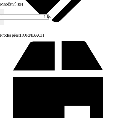
Množství (ks)
1 ks
Prodej přes:
HORNBACH