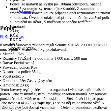
Police lze nastavit na výšku po 100mm odstupech, Snadná
montáž zásuvným systémem (bez šroubů), Zasunutím
Dokument
smontovanou konstrukci lze případně opět rozmontovat a znovu
smontovat., Úvedené údaje platí při rovnoměrném zatížení polic
a upevnění na stěnu., S možností snadného rozšíření!
Hmotnost
Popis
23 kg
KČZ
Přeskočit oblast
RKDX
EAN
Kovový zasunovací základní regál Schulte 4010-V 2000x1000x500
4004514107664
mm, 5 polic, nosnost 425 kg, pozinkovaný:
• Materiál: Kov
• Rozměry (VxŠxH): 2 000 mm x 1 000 mm x 500 mm
• Barva: Pozinkovaná
• Provedení police: Kov
• Nosnost na polici: 85 kg
• Počet polic: 5
• Druh montáže: Zásuvný systém
• Hmotnost: 23 kg
Tento kovový regál je ideální pro organizaci věcí, nástrojů a dalších
potřeb. Jeho zásuvný systém umožňuje snadnou montáž bez nutnosti
použití šroubů. Můžete na něm uskladnit užitečné věci i lapač prachu.
Jeho nosnost až 425 kg zajišťuje, že se na něj vejde mnoho věcí. A
pokud budete potřebovat více místa, můžete ho jednoduše rozšiřovat
Zobrazit více