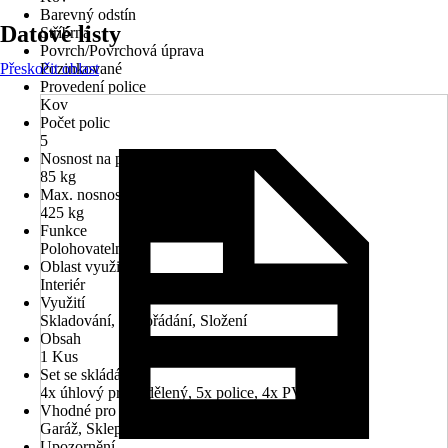
Barevný odstín
Datové listy
Stříbrná
Povrch/Povrchová úprava
Přeskočit oblast
Pozinkované
Provedení police
Kov
Počet polic
5
Nosnost na polici
85 kg
Max. nosnost
425 kg
Funkce
Polohovatelné
Oblast využití
Interiér
Využití
Skladování, Uspořádání, Složení
Obsah
1 Kus
Set se skládá z
4x úhlový profil dělený, 5x police, 4x PVC patka
Vhodné pro prostory
Garáž, Sklep
Upozornění