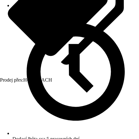
Prodej přes:
HORNBACH
Dodací lhůta cca 5 pracovních dní