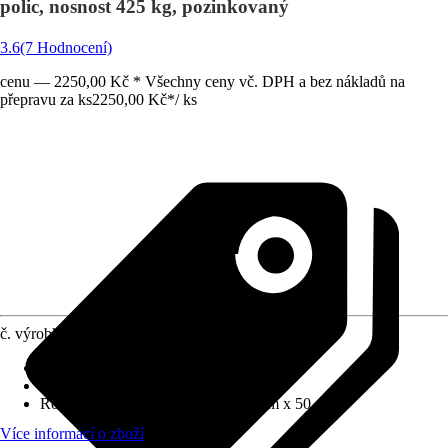
polic, nosnost 425 kg, pozinkovaný
3.6
(7 Hodnocení)
cenu — 2250,00 Kč * Všechny ceny vč. DPH a bez nákladů na
přepravu za ks
2250,00 Kč
*
/
ks
č. výrobku
5811893
Materiál
:
Kov
Barevný odstín
:
Stříbrná
Rozměry (ŠxVxH)
:
100 cm x 200 cm x 50 cm
Více informací o zboží