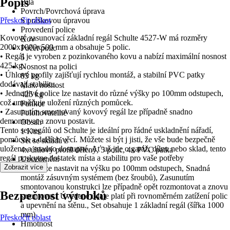
Popis
Bílá
Povrch/Povrchová úprava
Přeskočit oblast
S práškovou úpravou
Provedení police
Kovový zasunovací základní regál Schulte 4527-W má rozměry
Kov
2000x1000x500 mm a obsahuje 5 polic.
Počet polic
• Regál je vyroben z pozinkovaného kovu a nabízí maximální nosnost
5
425 kg.
Nosnost na polici
• Úhlové profily zajišťují rychlou montáž, a stabilní PVC patky
85 kg
dodávají stabilitu.
Max. nosnost
• Jednotlivé police lze nastavit do různé výšky po 100mm odstupech,
425 kg
což umožňuje uložení různých pomůcek.
Funkce
• Zasunutím smontovaný kovový regál lze případně snadno
Polohovatelné
demontovat a znovu postavit.
Obsah
Tento set regálů od Schulte je ideální pro řádné uskladnění nářadí,
1 Kus
pomůcek a dalších věcí. Můžete si být j jisti, že vše bude bezpečně
Set se skládá z
uloženo a snadno dostupné. Ať už jde o garáž, dílnu nebo sklad, tento
4x úhlový profil dělený, 5 polic, 4x PVC patka
regál poskytne dostatek místa a stabilitu pro vaše potřeby
Upozornění
Zobrazit více
Police lze nastavit na výšku po 100mm odstupech, Snadná
montáž zásuvným systémem (bez šroubů), Zasunutím
smontovanou konstrukci lze případně opět rozmontovat a znovu
Bezpečnost výrobků
smontovat., Úvedené údaje platí při rovnoměrném zatížení polic
a upevnění na stěnu., Set obsahuje 1 základní regál (šířka 1000
mm)
Přeskočit oblast
Hmotnost