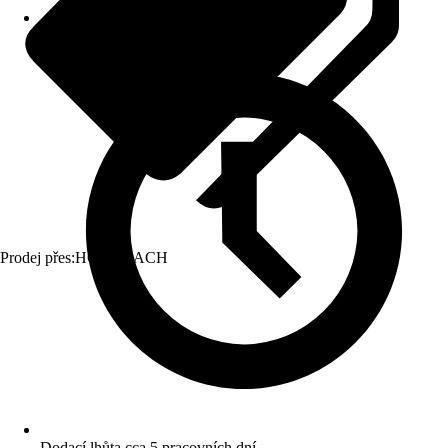
Prodej přes:
HORNBACH
Dodací lhůta cca 5 pracovních dní