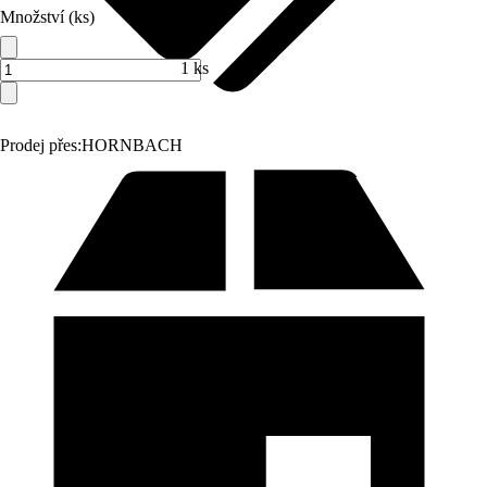
Množství (ks)
1 ks
Prodej přes:
HORNBACH