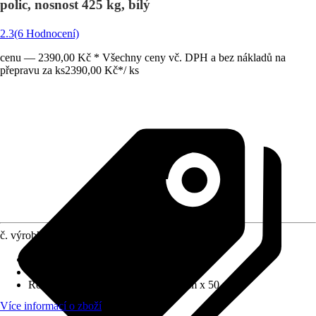
polic, nosnost 425 kg, bílý
2.3
(6 Hodnocení)
cenu — 2390,00 Kč * Všechny ceny vč. DPH a bez nákladů na
přepravu za ks
2390,00 Kč
*
/
ks
č. výrobku
5811981
Materiál
:
Kov
Barevný odstín
:
Bílá
Rozměry (ŠxVxH)
:
100 cm x 200 cm x 50 cm
Více informací o zboží