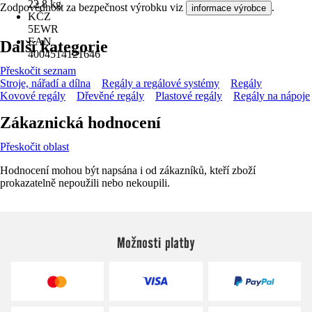
22,8 kg
Zodpovědnost za bezpečnost výrobku viz
.
informace výrobce
KČZ
5EWR
EAN
Další kategorie
4004514121646
Přeskočit seznam
Stroje, nářadí a dílna
Regály a regálové systémy
Regály
Kovové regály
Dřevěné regály
Plastové regály
Regály na nápoje
Zákaznická hodnocení
Přeskočit oblast
Hodnocení mohou být napsána i od zákazníků, kteří zboží
prokazatelně nepoužili nebo nekoupili.
Možnosti platby