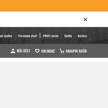
vat zásilku
Porovnání zboží
PROFI servis
Služby
Kariéra
MŮJ ÚČET
OBLÍBENÉ
NÁKUPNÍ KOŠÍK