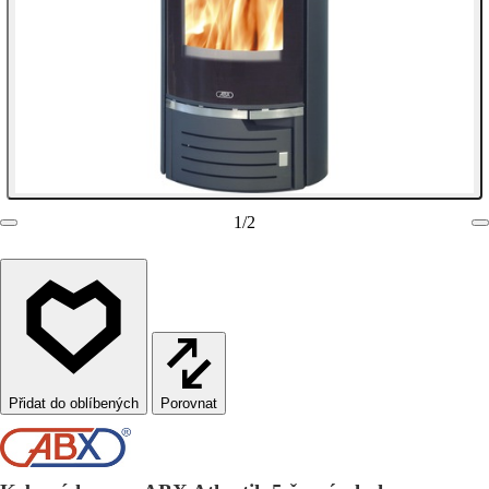
1
/
2
Porovnat