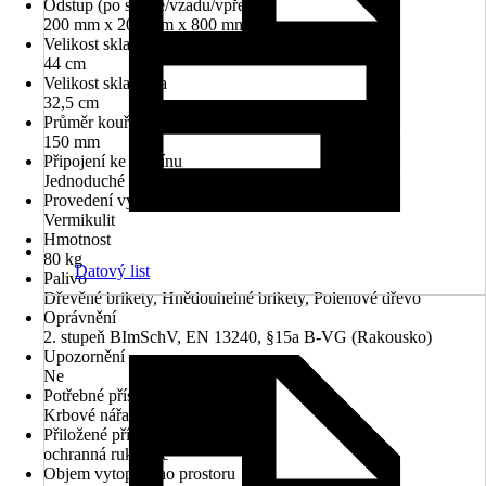
Odstup (po straně/vzadu/vpředu)
200 mm x 200 mm x 800 mm
Velikost skla výška
44 cm
Velikost skla šířka
32,5 cm
Průměr kouřovodu
150 mm
Připojení ke komínu
Jednoduché připojení
Provedení vyzdívky
Vermikulit
Hmotnost
80 kg
Datový list
Palivo
Dřevěné brikety, Hnědouhelné brikety, Polenové dřevo
Oprávnění
2. stupeň BImSchV, EN 13240, §15a B-VG (Rakousko)
Upozornění
Ne
Potřebné příslušenství
Krbové nářadí
Přiložené příslušenství
ochranná rukavice
Objem vytopeného prostoru