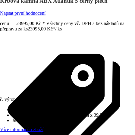
Krbová kamna ABX Atlantik 5 černý plech
Napsat první hodnocení
cenu — 23995,00 Kč * Všechny ceny vč. DPH a bez nákladů na
přepravu za ks
23995,00 Kč
*
/
ks
č. výrobku
6396676
Provedení
:
Krbová kamna
Rozměry (ŠxVxH)
:
52.3 cm x 105.9 cm x 39.3 cm
Jmenovitý tepelný výkon
:
5 kW
Více informací o zboží