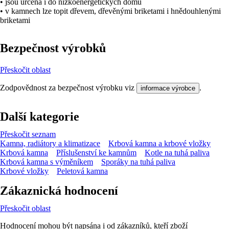
• jsou určena i do nízkoenergetických domů
• v kamnech lze topit dřevem, dřevěnými briketami i hnědouhlenými
briketami
Bezpečnost výrobků
Přeskočit oblast
Zodpovědnost za bezpečnost výrobku viz
.
informace výrobce
Další kategorie
Přeskočit seznam
Kamna, radiátory a klimatizace
Krbová kamna a krbové vložky
Krbová kamna
Příslušenství ke kamnům
Kotle na tuhá paliva
Krbová kamna s výměníkem
Sporáky na tuhá paliva
Krbové vložky
Peletová kamna
Zákaznická hodnocení
Přeskočit oblast
Hodnocení mohou být napsána i od zákazníků, kteří zboží