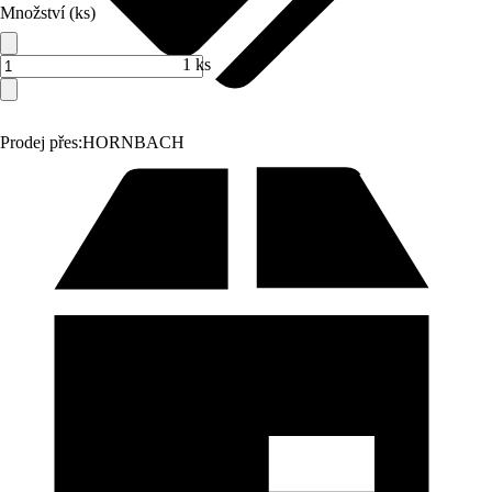
Množství (ks)
1 ks
Prodej přes:
HORNBACH