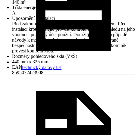
140 m³
Třída energetické náročnosti
A+
Upozornění k instalaci
Před zakoupením krbu se poraďte se svým kominíkem. Před
instalací krbu nechejte provést kontrolu komínu v ohledu na jeho
vhodnost pro daný účel použití. Dodržujte v každém případě
návody k montáži a obsluze a zachovávejte požadované
bezpečnostní odstupy. Před prvním zatopením musí kominík
provést kontrolu krbu.
Rozměry pohledového skla (VxŠ)
440 mm x 325 mm
EAN
Technický datový list
8595072423908