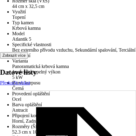
Rozměr skla (VxŠ)
44 cm x 32,5 cm
Využití
Topení
Typ kamen
Krbová kamna
Model
Atlantik 5
Specifické vlastnosti
Bez externího přívodu vzduchu, Sekundární spalování, Terciální
spalování
Zobrazit více
Varianta
Panoramatická krbová kamna
Datové listy
Jmenovitý tepelný výkon
5 kW
Přeskočit oblast
Barva korpusu
Černá
Provedení opláštění
Ocel
Barva opláštění
Antracit
Připojení kouřovodu
Horní, Zadní
Rozměry (ŠxVxH)
52.3 cm x 105.9 cm x 39.3 cm