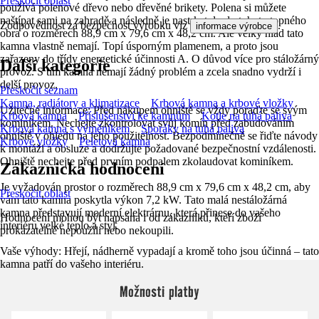
Přeskočit oblast
používá polenové dřevo nebo dřevěné brikety. Polena si můžete
naštípat sami na zahradě a následně je nastrkat do do tohoto topného
Zodpovědnost za bezpečnost výrobku viz
.
informace výrobce
obra o rozměrech 88,9 cm x 79,6 cm x 48,2 cm. Ale velký hlad tato
kamna vlastně nemají. Topí úsporným plamenem, a proto jsou
zařazeny do třídy energetické účinnosti A. O důvod více pro stáložárný
Další kategorie
provoz. S tím kamna nemají žádný problém a zcela snadno vydrží i
delší provoz.
Přeskočit seznam
Kamna, radiátory a klimatizace
Krbová kamna a krbové vložky
Užitečné informace: Před nákupem ohniště se vždy poraďte se svým
Krbová kamna
Příslušenství ke kamnům
Kotle na tuhá paliva
kominíkem. Nechejte zkontrolovat svůj komín před zabudováním
Krbová kamna s výměníkem
Sporáky na tuhá paliva
ohniště v ohledu na jeho použitelnost. Bezpodmínečně se řiďte návody
Krbové vložky
Peletová kamna
k montáži a obsluze a dodržujte požadované bezpečnostní vzdálenosti.
Ohniště nechejte před prvním podpalem zkolaudovat kominíkem.
Zákaznická hodnocení
Je vyžadován prostor o rozměrech 88,9 cm x 79,6 cm x 48,2 cm, aby
Přeskočit oblast
vám tato kamna poskytla výkon 7,2 kW. Tato malá nestáložárná
kamna představují moderní elektrárnu, která přinese do vašeho
Hodnocení mohou být napsána i od zákazníků, kteří zboží
interiéru velké teplo a styl.
prokazatelně nepoužili nebo nekoupili.
Vaše výhody: Hřejí, nádherně vypadají a kromě toho jsou účinná – tato
kamna patří do vašeho interiéru.
Možnosti platby