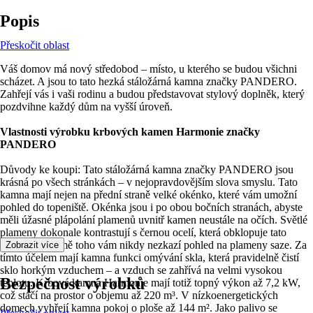
Popis
Přeskočit oblast
Váš domov má nový středobod – místo, u kterého se budou všichni
scházet. A jsou to tato hezká stáložárná kamna značky PANDERO.
Zahřejí vás i vaši rodinu a budou představovat stylový doplněk, který
pozdvihne každý dům na vyšší úroveň.
Vlastnosti výrobku krbových kamen Harmonie značky
PANDERO
Důvody ke koupi: Tato stáložárná kamna značky PANDERO jsou
krásná po všech stránkách – v nejopravdovějším slova smyslu. Tato
kamna mají nejen na přední straně velké okénko, které vám umožní
pohled do topeniště. Okénka jsou i po obou bočních stranách, abyste
měli úžasné plápolání plamenů uvnitř kamen neustále na očích. Světlé
plameny dokonale kontrastují s černou ocelí, která obklopuje tato
kamna. A kromě toho vám nikdy nezkazí pohled na plameny saze. Za
Zobrazit více
tímto účelem mají kamna funkci omývání skla, která pravidelně čistí
sklo horkým vzduchem – a vzduch se zahřívá na velmi vysokou
Bezpečnost výrobků
teplotu. Krbová kamna Harmonie mají totiž topný výkon až 7,2 kW,
což stačí na prostor o objemu až 220 m³. V nízkoenergetických
domech vyhřejí kamna pokoj o ploše až 144 m². Jako palivo se