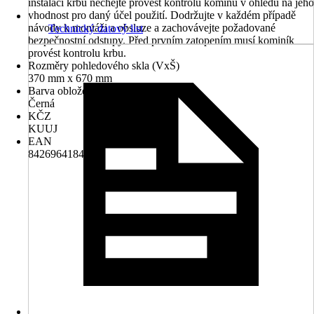
instalací krbu nechejte provést kontrolu komínu v ohledu na jeho
vhodnost pro daný účel použití. Dodržujte v každém případě
návody k montáži a obsluze a zachovávejte požadované
Technický datový list
bezpečnostní odstupy. Před prvním zatopením musí kominík
provést kontrolu krbu.
Rozměry pohledového skla (VxŠ)
370 mm x 670 mm
Barva obložení
Černá
KČZ
KUUJ
EAN
8426964184105