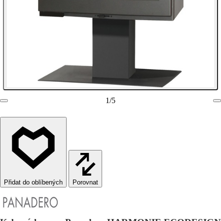
1
/
5
Porovnat