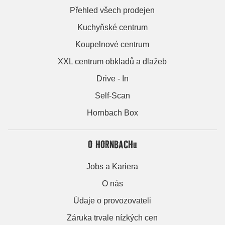
Přehled všech prodejen
Kuchyňské centrum
Koupelnové centrum
XXL centrum obkladů a dlažeb
Drive - In
Self-Scan
Hornbach Box
O HORNBACHu
Jobs a Kariera
O nás
Údaje o provozovateli
Záruka trvale nízkých cen