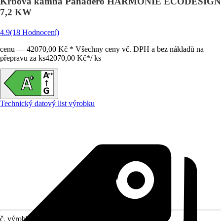
Krbová kamna Panadero HARMONIE ECODESIGN
7,2 KW
4.9
(18 Hodnocení)
cenu — 42070,00 Kč * Všechny ceny vč. DPH a bez nákladů na
přepravu za ks
42070,00 Kč
*
/
ks
Technický datový list výrobku
č. výrobku
10297442