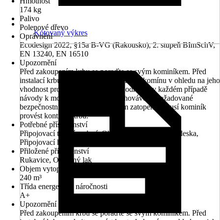
Hmotnost
174 kg
Palivo
Polenové dřevo
Kótovaný výkres
Oprávnění
Ecodesign 2022, §15a B-VG (Rakousko), 2. stupeň BImSchV,
EN 13240, EN 16510
Upozornění
Před zakoupením krbu se poraďte se svým kominíkem. Před
instalací krbu nechejte provést kontrolu komínu v ohledu na jeho
vhodnost pro daný účel použití. Dodržujte v každém případě
návody k montáži a obsluze a zachovávejte požadované
bezpečnostní odstupy. Před prvním zatopením musí kominík
provést kontrolu krbu.
Potřebné příslušenství
Připojovací trubní vedení, Ohnivzdorná podlahová deska,
Připojovací hrdlo pro vnější přívod vzduchu
Přiložené příslušenství
Rukavice, Opravný lak
Objem vytopeného prostoru
240 m³
Třída energetické náročnosti
A+
Upozornění k instalaci
Před zakoupením krbu se poraďte se svým kominíkem. Před