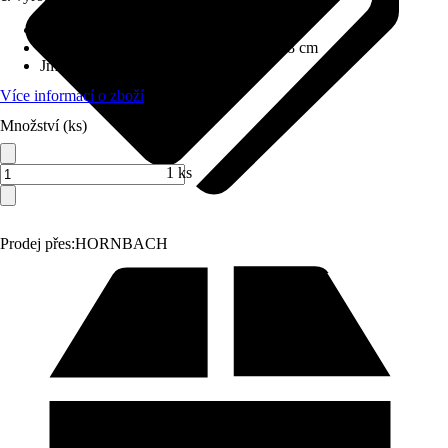
Provedení
:
Krbová kamna
Rozměry (ŠxVxH)
:
80 cm x 89 cm x 48 cm
Jmenovitý tepelný výkon
:
7,9 kW
Více informací o zboží
Množství (ks)
1 ks
Prodej přes:
HORNBACH