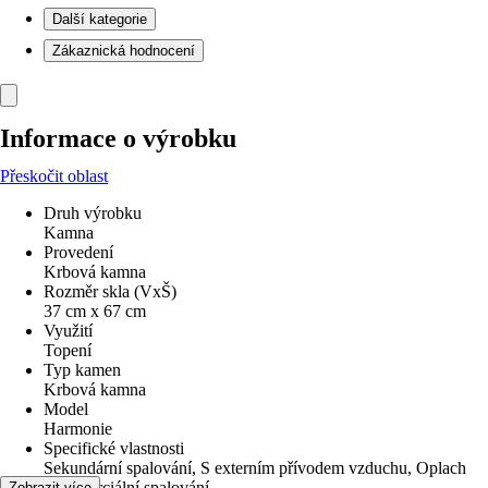
Další kategorie
Zákaznická hodnocení
Informace o výrobku
Přeskočit oblast
Druh výrobku
Kamna
Provedení
Krbová kamna
Rozměr skla (VxŠ)
37 cm x 67 cm
Využití
Topení
Typ kamen
Krbová kamna
Model
Harmonie
Specifické vlastnosti
Sekundární spalování, S externím přívodem vzduchu, Oplach
skla, Terciální spalování
Zobrazit více