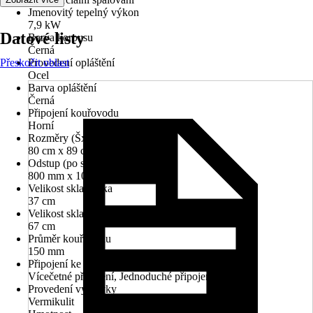
Jmenovitý tepelný výkon
7,9 kW
Datové listy
Barva korpusu
Černá
Přeskočit oblast
Provedení opláštění
Ocel
Barva opláštění
Černá
Připojení kouřovodu
Horní
Rozměry (ŠxVxH)
80 cm x 89 cm x 48 cm
Odstup (po straně/vzadu/vpředu)
800 mm x 100 mm x 900 mm
Velikost skla výška
37 cm
Velikost skla šířka
67 cm
Průměr kouřovodu
150 mm
Připojení ke komínu
Vícečetné připojení, Jednoduché připojení
Provedení vyzdívky
Vermikulit