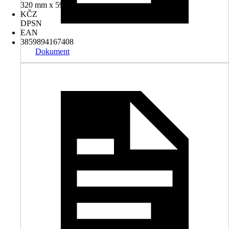
320 mm x 590 mm
KČZ
DPSN
EAN
3859894167408
Dokument