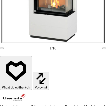
1
/
10
Porovnat