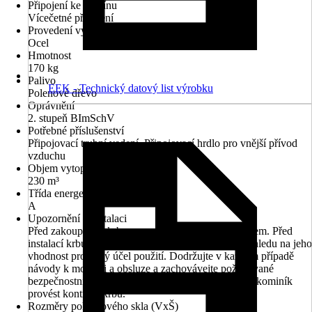
Připojení ke komínu
Vícečetné připojení
Provedení vyzdívky
Ocel
Hmotnost
170 kg
Palivo
EEK - Technický datový list výrobku
Polenové dřevo
Oprávnění
2. stupeň BImSchV
Potřebné příslušenství
Připojovací trubní vedení, Připojovací hrdlo pro vnější přívod
vzduchu
Objem vytopeného prostoru
230 m³
Třída energetické náročnosti
A
Upozornění k instalaci
Před zakoupením krbu se poraďte se svým kominíkem. Před
instalací krbu nechejte provést kontrolu komínu v ohledu na jeho
vhodnost pro daný účel použití. Dodržujte v každém případě
návody k montáži a obsluze a zachovávejte požadované
bezpečnostní odstupy. Před prvním zatopením musí kominík
provést kontrolu krbu.
Rozměry pohledového skla (VxŠ)