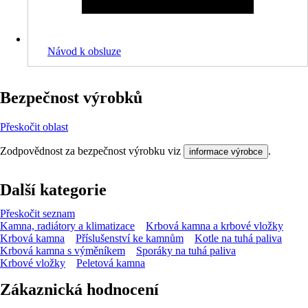
Návod k obsluze
Bezpečnost výrobků
Přeskočit oblast
Zodpovědnost za bezpečnost výrobku viz
.
informace výrobce
Další kategorie
Přeskočit seznam
Kamna, radiátory a klimatizace
Krbová kamna a krbové vložky
Krbová kamna
Příslušenství ke kamnům
Kotle na tuhá paliva
Krbová kamna s výměníkem
Sporáky na tuhá paliva
Krbové vložky
Peletová kamna
Zákaznická hodnocení