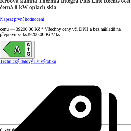
Krbová kamna Thermia Integra Plus Line Rechts ocel
černá 8 kW oplach skla
Napsat první hodnocení
cenu — 39200,00 Kč * Všechny ceny vč. DPH a bez nákladů na
přepravu za ks
39200,00 Kč
*
/
ks
Technický datový list výrobku
č. výrobku
12392493