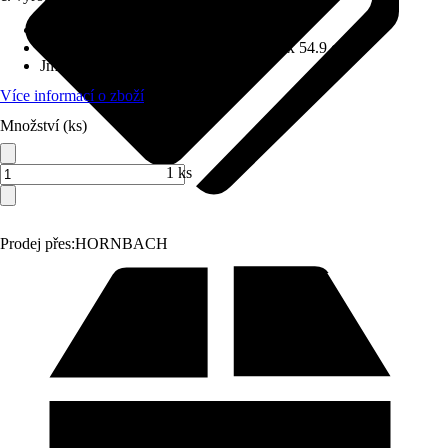
Provedení
:
Krbová kamna
Rozměry (ŠxVxH)
:
80 cm x 140.8 cm x 54.9 cm
Jmenovitý tepelný výkon
:
8 kW
Více informací o zboží
Množství (ks)
1 ks
Prodej přes:
HORNBACH