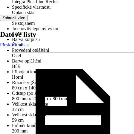
Integra Plus Line Rechts
Specifické vlastnosti
Oplach skla
Varianta
Zobrazit více
Se stojanem
Jmenovitý tepelný výkon
Datové listy
8 kW
Barva korpusu
Přeskočit oblast
Černá
Provedení opláštění
Ocel
Barva opláštění
Bílá
Připojení kouřovodu
Horní
Rozměry (ŠxVxH)
80 cm x 140.8 cm x 54.9 cm
Odstup (po straně/vzadu/vpředu)
800 mm x 200 mm x 800 mm
Velikost skla výška
32 cm
Velikost skla šířka
59 cm
Průměr kouřovodu
200 mm