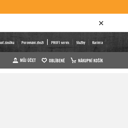
vat zásilku
Porovnání zboží
PROFI servis
Služby
Kariéra
MŮJ ÚČET
OBLÍBENÉ
NÁKUPNÍ KOŠÍK