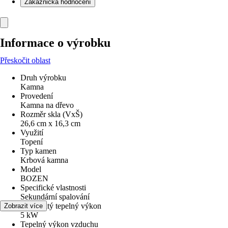
Zákaznická hodnocení
Informace o výrobku
Přeskočit oblast
Druh výrobku
Kamna
Provedení
Kamna na dřevo
Rozměr skla (VxŠ)
26,6 cm x 16,3 cm
Využití
Topení
Typ kamen
Krbová kamna
Model
BOZEN
Specifické vlastnosti
Sekundární spalování
Jmenovitý tepelný výkon
Zobrazit více
5 kW
Tepelný výkon vzduchu