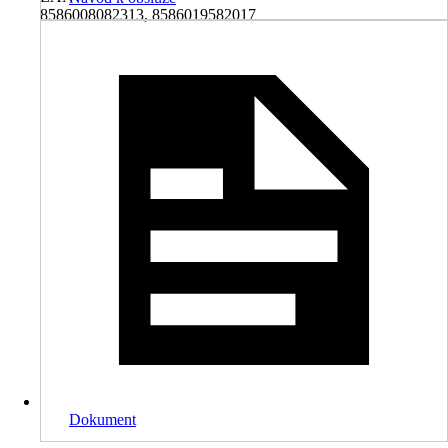
8586008082313, 8586019582017
Dokument