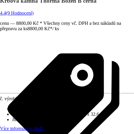
Krbová kamna Thorma Bozen B černá
4.4
(9 Hodnocení)
cenu — 8800,00 Kč * Všechny ceny vč. DPH a bez nákladů na
přepravu za ks
8800,00 Kč
*
/
ks
č. výrobku
6083821
Provedení
:
Kamna na dřevo
Rozměry (ŠxVxH)
:
32.6 cm x 91.0 cm x 32.6 cm
Jmenovitý tepelný výkon
:
5 kW
Více informací o zboží