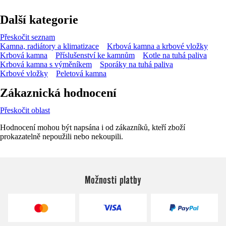
Další kategorie
Přeskočit seznam
Kamna, radiátory a klimatizace
Krbová kamna a krbové vložky
Krbová kamna
Příslušenství ke kamnům
Kotle na tuhá paliva
Krbová kamna s výměníkem
Sporáky na tuhá paliva
Krbové vložky
Peletová kamna
Zákaznická hodnocení
Přeskočit oblast
Hodnocení mohou být napsána i od zákazníků, kteří zboží
prokazatelně nepoužili nebo nekoupili.
Možnosti platby