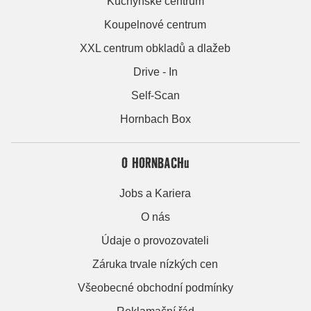
Kuchyňské centrum
Koupelnové centrum
XXL centrum obkladů a dlažeb
Drive - In
Self-Scan
Hornbach Box
O HORNBACHu
Jobs a Kariera
O nás
Údaje o provozovateli
Záruka trvale nízkých cen
Všeobecné obchodní podmínky