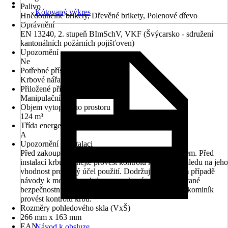
Palivo
Kótovaný výkres
Hnědouhelné brikety, Dřevěné brikety, Polenové dřevo
Oprávnění
EN 13240, 2. stupeň BImSchV, VKF (Švýcarsko - sdružení
kantonálních požárních pojišťoven)
Upozornění
Ne
Potřebné příslušenství
Krbové nářadí
Přiložené příslušenství
Manipulační klíč
Objem vytopeného prostoru
124 m³
Třída energetické náročnosti
A
Upozornění k instalaci
Před zakoupením krbu se poraďte se svým kominíkem. Před
instalací krbu nechejte provést kontrolu komínu v ohledu na jeho
vhodnost pro daný účel použití. Dodržujte v každém případě
návody k montáži a obsluze a zachovávejte požadované
bezpečnostní odstupy. Před prvním zatopením musí kominík
provést kontrolu krbu.
Rozměry pohledového skla (VxŠ)
266 mm x 163 mm
EAN
Návod k obsluze