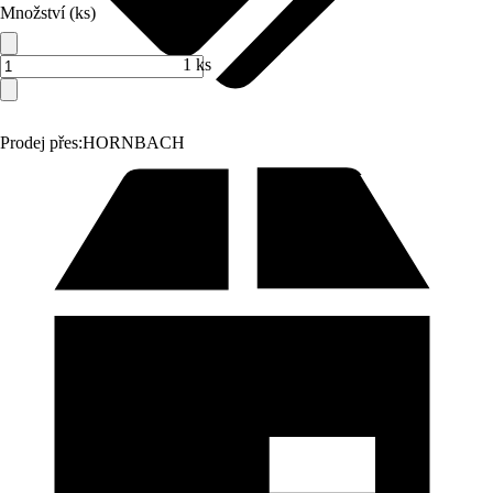
Množství (ks)
1 ks
Prodej přes:
HORNBACH