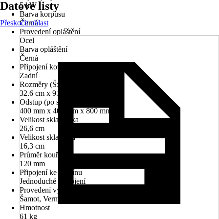
Datové listy
5 kW
Barva korpusu
Přeskočit oblast
Černá
Provedení opláštění
Ocel
Barva opláštění
Černá
Připojení kouřovodu
Zadní
Rozměry (ŠxVxH)
32.6 cm x 91.0 cm x 32.6 cm
Odstup (po straně/vzadu/vpředu)
400 mm x 400 mm x 800 mm
Velikost skla výška
26,6 cm
Velikost skla šířka
16,3 cm
Průměr kouřovodu
120 mm
Připojení ke komínu
Jednoduché připojení
Provedení vyzdívky
Šamot, Vermikulit
Hmotnost
61 kg