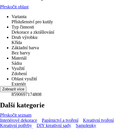
Přeskočit oblast
Varianta
Příslušenství pro kutily
Typ činnosti
Dekorace a zkrášlování
Druh výrobku
Křída
Základní barva
Bez barvy
Materiál
Sádra
Využití
Zdobení
Oblast využití
Exteriér
EAN
Zobrazit více
8590697174808
Další kategorie
Přeskočit seznam
Interiérové dekorace
Papírnictví a tvoření
Kreativní tvoření
Kreativní potřeby
DIY kreativní sady
Samolepky