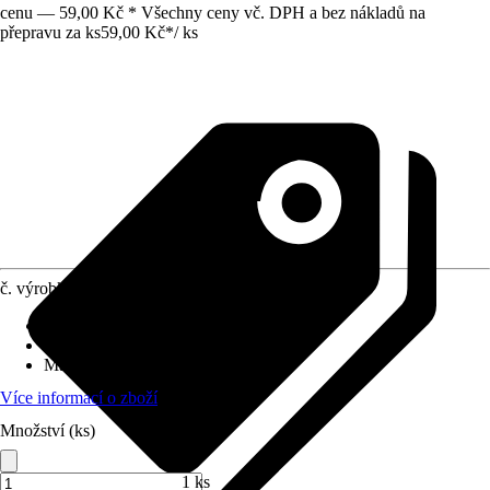
cenu — 59,00 Kč * Všechny ceny vč. DPH a bez nákladů na
přepravu za ks
59,00 Kč
*
/
ks
č. výrobku
12041477
Druh výrobku
:
Křída
Základní barva
:
Bez barvy
Materiál
:
Sádra
Více informací o zboží
Množství (ks)
1 ks