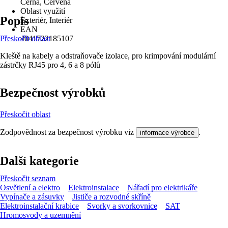
Černá, Červená
Oblast využití
Popis
Exteriér, Interiér
EAN
Přeskočit oblast
4041722185107
Kleště na kabely a odstraňovače izolace, pro krimpování modulární
zástrčky RJ45 pro 4, 6 a 8 pólů
Bezpečnost výrobků
Přeskočit oblast
Zodpovědnost za bezpečnost výrobku viz
.
informace výrobce
Další kategorie
Přeskočit seznam
Osvětlení a elektro
Elektroinstalace
Nářadí pro elektrikáře
Vypínače a zásuvky
Jističe a rozvodné skříně
Elektroinstalační krabice
Svorky a svorkovnice
SAT
Hromosvody a uzemnění