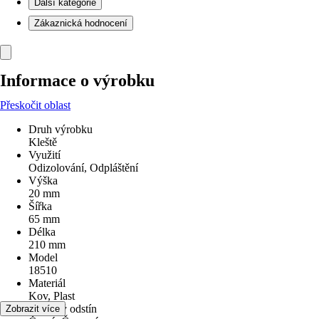
Další kategorie
Zákaznická hodnocení
Informace o výrobku
Přeskočit oblast
Druh výrobku
Kleště
Využití
Odizolování, Odpláštění
Výška
20 mm
Šířka
65 mm
Délka
210 mm
Model
18510
Materiál
Kov, Plast
Barevný odstín
Zobrazit více