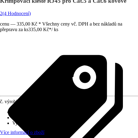
Krimpovací kleště RJ45 pro Cat.5 a Cat.6 kovové
2
(4 Hodnocení)
cenu — 335,00 Kč * Všechny ceny vč. DPH a bez nákladů na
přepravu za ks
335,00 Kč
*
/
ks
č. výrobku
10479321
Druh výrobku
:
Kleště
Materiál
:
Kov, Plast
Využití
:
Odizolování, Odpláštění
Více informací o zboží