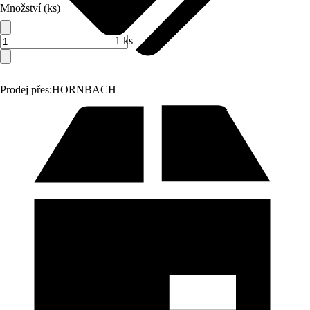
Množství (ks)
1 ks
Prodej přes:
HORNBACH