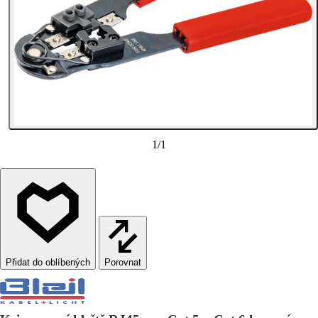
1
/
1
Porovnat