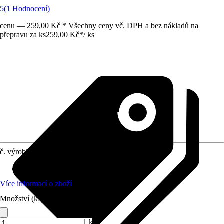
5
(1 Hodnocení)
cenu — 259,00 Kč * Všechny ceny vč. DPH a bez nákladů na
přepravu za ks
259,00 Kč
*
/
ks
č. výrobku
6123997
Materiál
:
Plast
Více informací o zboží
Množství (ks)
1 ks