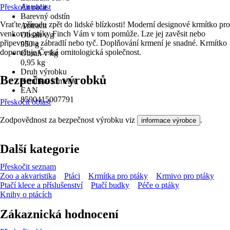
Přeskočit oblast
Antracit
Barevný odstín
Vraťte přírodu zpět do lidské blízkosti! Moderní designové krmítko pro
Antracit
venkovní ptáky Finch Vám v tom pomůže. Lze jej zavěsit nebo
Obsah v g
připevnit na zábradlí nebo tyč. Doplňování krmení je snadné. Krmítko
950 g
doporučuje Česká ornitologická společnost.
Obsah v kg
0,95 kg
Druh výrobku
Bezpečnost výrobků
Krmítka/ krmelce
EAN
8590415007791
Přeskočit oblast
Zodpovědnost za bezpečnost výrobku viz
.
informace výrobce
Další kategorie
Přeskočit seznam
Zoo a akvaristika
Ptáci
Krmítka pro ptáky
Krmivo pro ptáky
Ptačí klece a příslušenství
Ptačí budky
Péče o ptáky
Knihy o ptácích
Zákaznická hodnocení