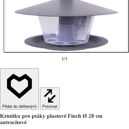
1
/
1
Porovnat
Krmítko pro ptáky plastové Finch Ø 28 cm
antracitové