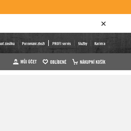
vat zásilku
Porovnání zboží
PROFI servis
Služby
Kariéra
MŮJ ÚČET
OBLÍBENÉ
NÁKUPNÍ KOŠÍK