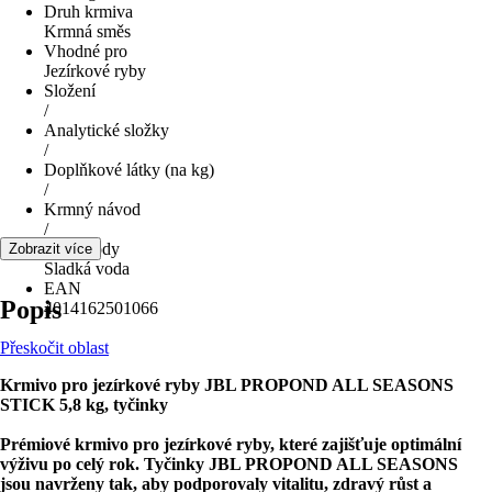
Druh krmiva
Krmná směs
Vhodné pro
Jezírkové ryby
Složení
/
Analytické složky
/
Doplňkové látky (na kg)
/
Krmný návod
/
Druh vody
Zobrazit více
Sladká voda
EAN
Popis
4014162501066
Přeskočit oblast
Krmivo pro jezírkové ryby JBL PROPOND ALL SEASONS
STICK 5,8 kg, tyčinky
Prémiové krmivo pro jezírkové ryby, které zajišťuje optimální
výživu po celý rok. Tyčinky JBL PROPOND ALL SEASONS
jsou navrženy tak, aby podporovaly vitalitu, zdravý růst a