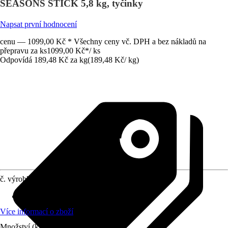
SEASONS STICK 5,8 kg, tyčinky
Napsat první hodnocení
cenu — 1099,00 Kč * Všechny ceny vč. DPH a bez nákladů na
přepravu za ks
1099,00 Kč
*
/
ks
Odpovídá 189,48 Kč za kg
(
189,48 Kč
/
kg
)
č. výrobku
12445618
Druh krmiva
:
Krmná směs
Více informací o zboží
Množství (ks)