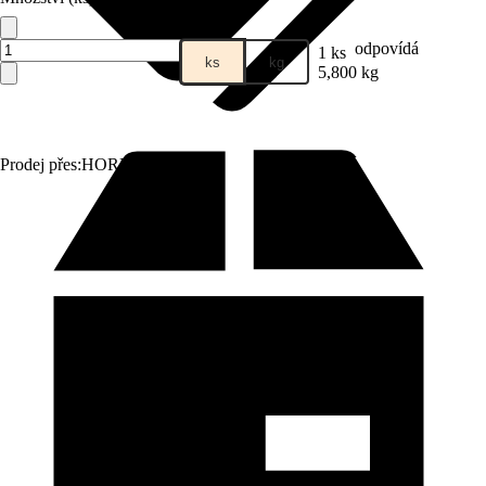
odpovídá
1 ks
ks
kg
5,800 kg
Prodej přes:
HORNBACH