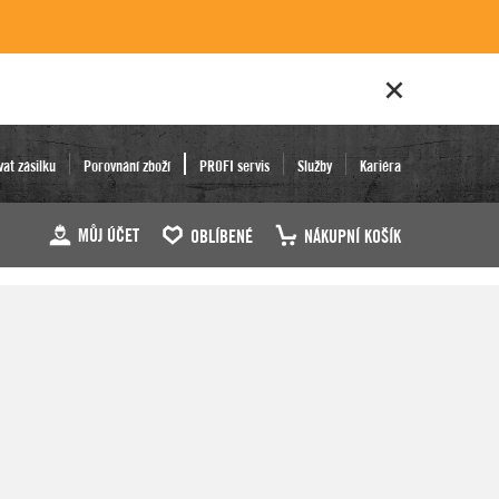
vat zásilku
Porovnání zboží
PROFI servis
Služby
Kariéra
MŮJ ÚČET
OBLÍBENÉ
NÁKUPNÍ KOŠÍK