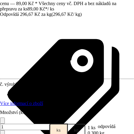
cenu — 89,00 Kč * Všechny ceny vč. DPH a bez nákladů na
přepravu za ks
89,00 Kč
*
/
ks
Odpovídá 296,67 Kč za kg
(
296,67 Kč
/
kg
)
č. výrobku
6108499
Druh krmiva
:
Kompletní krmivo
Více informací o zboží
Množství (ks)
odpovídá
1 ks
ks
kg
0,300 kg