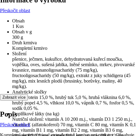
Informace o výrobku
Přeskočit oblast
Obsah
1 Kus
Obsah v g
300 g
Druh krmiva
Kompletní krmivo
Složení
pšenice, ječmen, kukuřice, dehydratovaná kuřecí moučka,
vojtěška, oves, sušená jablka, lněné semínko, mrkev, pivovarské
kvasnice, mannanoligosacharidy (75 mg/kg),
fructooligosacharidy (50 mg/kg), extrakt z juky schidigera (45
mg/kg), mix lesních plodů (brusinky, borůvky, maliny, 40
mg/kg).
Analytické složky
hrubý protein 15,0 %, hrubý tuk 5,0 %, hrubá vláknina 6,0 %,
Zobrazit více
hrubý popel 4,5 %, vlhkost 10,0 %, vápník 0,7 %, fosfor 0,5 %,
sodík 0,05 %.
Popis
Doplňkové látky (na kg)
Nutriční složení: vitamín A 10 200 m.j., vitamín D3 1 250 m.j.,
Přeskočit oblast
vitamín E (alfatokoferol) 70 mg, vitamín C 80 mg, vitamín K 0,1
mg, vitamín B1 1 mg, vitamín B2 2 mg, vitamín B3 6 mg,
Kompletní superprémiové extrudované krmivo pro potkany. Obsahuje
vitamín B5 3,5 mg, vitamín B6 1 mg, vitamín B9 0,12 mg,