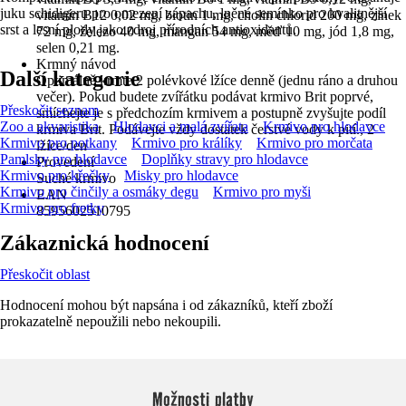
juku schidigeru pro omezení zápachu, lněné semínko pro kvalitnější
vitamín B12 0,02 mg, biotin 1 mg, cholin chlorid 200 mg, zinek
srst a lesní plody jako zdroj přírodních antioxidantů.
72 mg, železo 40 mg, mangan 54 mg, měď 10 mg, jód 1,8 mg,
selen 0,21 mg.
Krmný návod
Další kategorie
Optimálně krmte 2 polévkové lžíce denně (jednu ráno a druhou
večer). Pokud budete zvířátku podávat krmivo Brit poprvé,
Přeskočit seznam
smíchejte je s předchozím krmivem a postupně zvyšujte podíl
Zoo a akvaristika
Hlodavci a malá zvířata
Krmivo pro hlodavce
krmiva Brit. Podávejte vždy dostatek čerstvé vody k pití., 2
Krmivo pro potkany
Krmivo pro králíky
Krmivo pro morčata
lžíce/den
Pamlsky pro hlodavce
Doplňky stravy pro hlodavce
Provedení
Krmivo pro křečky
Misky pro hlodavce
Suché krmivo
Krmivo pro činčily a osmáky degu
Krmivo pro myši
EAN
Krmivo pro fretky
8595602510795
Zákaznická hodnocení
Přeskočit oblast
Hodnocení mohou být napsána i od zákazníků, kteří zboží
prokazatelně nepoužili nebo nekoupili.
Možnosti platby