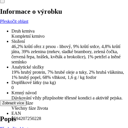
Informace o výrobku
Přeskočit oblast
Druh krmiva
Kompletní krmivo
Složení
46,2% krůtí ořez z prsou - libový, 9% krůtí srdce, 4,8% krůtí
játra, 39% zelenina (mrkev, sladké brambory, zelená čočka,
červená řepa, hrášek, květák a brokolice), 1% petržel a lněné
semínko
Analytické složky
19% hrubý protein, 7% hrubé oleje a tuky, 2% hrubá vláknina,
1% hrubý popel, 68% vlhkost, 1,6 g / kg fosfor
Doplňkové látky (na kg)
0
Krmný návod
Dávkování vždy přizpůsobte tělesné kondici a aktivitě pejska.
Životní fáze
Zobrazit více
Všechny fáze života
EAN
Popis
8594207250228