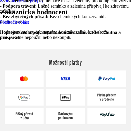
-
Kloubní výživa pro psy
Vyvážené složení:
Kombinace masa a zeleniny pro kompletní výživu
-
Podpora trávení:
Lněné semínko a zelenina přispívají ke zdravému
Zákaznická hodnocení
zažívání
-
Bez zbytečných přísad:
Bez chemických konzervantů a
dochucovadel
Přeskočit oblast
Hodnocení mohou být napsána i od zákazníků, kteří zboží
Dopřejte svému psovi kvalitní domácí krmivo, které chutná a
prokazatelně nepoužili nebo nekoupili.
prospívá.
Možnosti platby