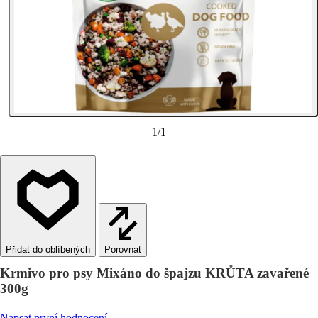
1
/
1
Porovnat
Krmivo pro psy Mixáno do špajzu KRŮTA zavařené
300g
Napsat první hodnocení