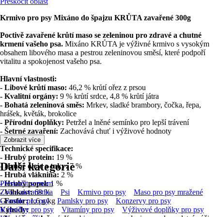
Přeskočit oblast
Krmivo pro psy Mixáno do špajzu KRŮTA zavařené 300g
Poctivě zavařené krůtí maso se zeleninou pro zdravé a chutné
krmení vašeho psa.
Mixáno KRŮTA je výživné krmivo s vysokým
obsahem libového masa a pestrou zeleninovou směsí, které podpoří
vitalitu a spokojenost vašeho psa.
Hlavní vlastnosti:
- Libové krůtí maso:
46,2 % krůtí ořez z prsou
- Kvalitní orgány:
9 % krůtí srdce, 4,8 % krůtí játra
- Bohatá zeleninová směs:
Mrkev, sladké brambory, čočka, řepa,
hrášek, květák, brokolice
- Přírodní doplňky:
Petržel a lněné semínko pro lepší trávení
- Šetrné zavaření:
Zachovává chuť i výživové hodnoty
Zobrazit více
Technické specifikace:
- Hrubý protein:
19 %
Další kategorie
- Hrubé oleje a tuky:
7 %
- Hrubá vláknina:
2 %
- Hrubý popel:
Přeskočit seznam
1 %
- Vlhkost:
Zoo a akvaristika
68 %
Psi
Krmivo pro psy
Maso pro psy mražené
- Fosfor:
Granule pro psy
1,6 g/kg
Pamlsky pro psy
Konzervy pro psy
Výhody:
Kapsičky pro psy
Vitamíny pro psy
Výživové doplňky pro psy