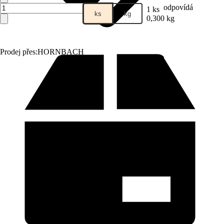
odpovídá
1 ks
ks
kg
0,300 kg
Prodej přes:
HORNBACH