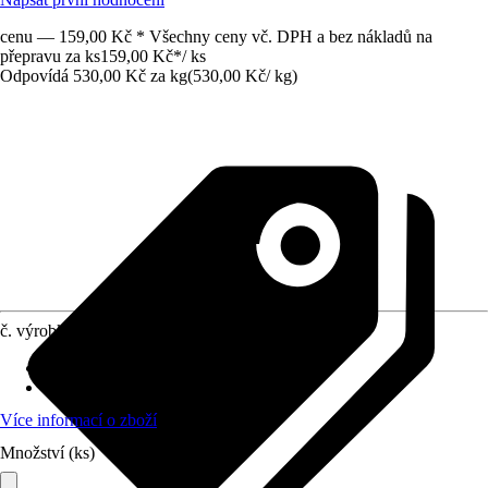
cenu — 159,00 Kč * Všechny ceny vč. DPH a bez nákladů na
přepravu za ks
159,00 Kč
*
/
ks
Odpovídá 530,00 Kč za kg
(
530,00 Kč
/
kg
)
č. výrobku
12579023
Životní fáze
:
Všechny fáze života
Druh krmiva
:
Kompletní krmivo
Více informací o zboží
Množství (ks)