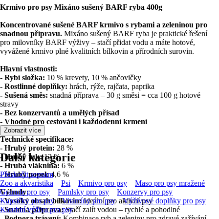
Krmivo pro psy Mixáno sušený BARF ryba 400g
Koncentrované sušené BARF krmivo s rybami a zeleninou pro
snadnou přípravu.
Mixáno sušený BARF ryba je praktické řešení
pro milovníky BARF výživy – stačí přidat vodu a máte hotové,
vyvážené krmivo plné kvalitních bílkovin a přírodních surovin.
Hlavní vlastnosti:
- Rybí složka:
10 % krevety, 10 % ančovičky
- Rostlinné doplňky:
hrách, rýže, rajčata, paprika
- Sušená směs:
snadná příprava – 30 g směsi = cca 100 g hotové
stravy
- Bez konzervantů a umělých přísad
- Vhodné pro cestování i každodenní krmení
Zobrazit více
Technické specifikace:
- Hrubý protein:
28 %
Další kategorie
- Hrubý tuk:
12 %
- Hrubá vláknina:
6 %
- Hrubý popel:
Přeskočit seznam
4,6 %
Zoo a akvaristika
Psi
Krmivo pro psy
Maso pro psy mražené
Výhody:
Granule pro psy
Pamlsky pro psy
Konzervy pro psy
-
Kapsičky pro psy
Vysoký obsah bílkovin:
Vitamíny pro psy
Ideální pro aktivní psy
Výživové doplňky pro psy
-
Kloubní výživa pro psy
Snadná příprava:
Stačí zalít vodou – rychlé a pohodlné
-
Podpora trávení:
Kombinace ryb a zeleniny pro zdravé zažívání