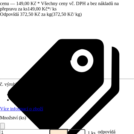
cenu — 149,00 Kč * Všechny ceny vč. DPH a bez nákladů na
přepravu za ks
149,00 Kč
*
/
ks
Odpovídá 372,50 Kč za kg
(
372,50 Kč
/
kg
)
č. výrobku
12579031
Životní fáze
:
Všechny fáze života
Druh krmiva
:
Kompletní krmivo
Více informací o zboží
Množství (ks)
odpovídá
1 ks