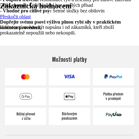
Zákaznická hodnocení
-
Bez chemie:
Čisté složení bez umělých přísad
-
Vhodné pro citlivé psy:
Šetrné složky bez obilovin
Přeskočit oblast
Dopřejte svému psovi výživu plnou rybí síly v praktickém
Hodnocení mohou být napsána i od zákazníků, kteří zboží
sušeném provedení.
prokazatelně nepoužili nebo nekoupili.
Možnosti platby