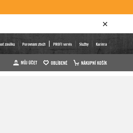
vat zásilku
Porovnání zboží
PROFI servis
Služby
Kariéra
MŮJ ÚČET
OBLÍBENÉ
NÁKUPNÍ KOŠÍK