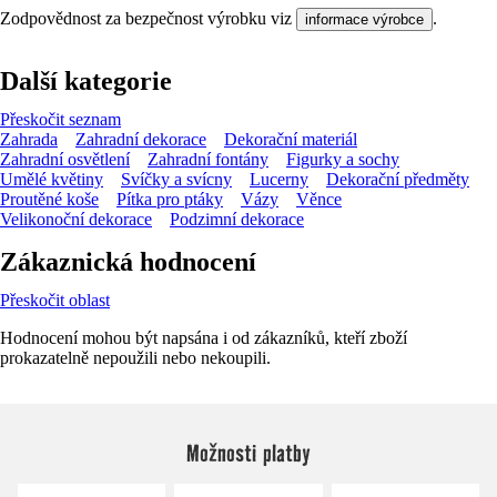
Zodpovědnost za bezpečnost výrobku viz
.
informace výrobce
Další kategorie
Přeskočit seznam
Zahrada
Zahradní dekorace
Dekorační materiál
Zahradní osvětlení
Zahradní fontány
Figurky a sochy
Umělé květiny
Svíčky a svícny
Lucerny
Dekorační předměty
Proutěné koše
Pítka pro ptáky
Vázy
Věnce
Velikonoční dekorace
Podzimní dekorace
Zákaznická hodnocení
Přeskočit oblast
Hodnocení mohou být napsána i od zákazníků, kteří zboží
prokazatelně nepoužili nebo nekoupili.
Možnosti platby