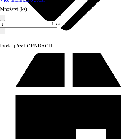
Množství (ks)
1 ks
Prodej přes:
HORNBACH