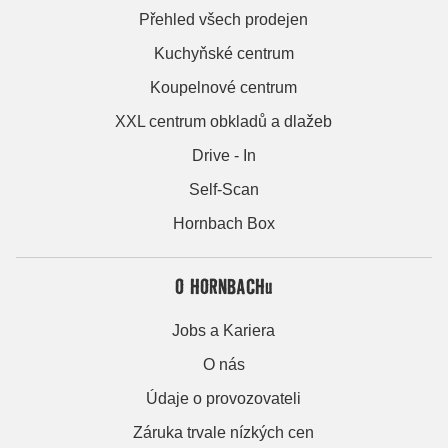
Přehled všech prodejen
Kuchyňské centrum
Koupelnové centrum
XXL centrum obkladů a dlažeb
Drive - In
Self-Scan
Hornbach Box
O HORNBACHu
Jobs a Kariera
O nás
Údaje o provozovateli
Záruka trvale nízkých cen