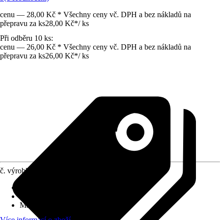
cenu — 28,00 Kč * Všechny ceny vč. DPH a bez nákladů na
přepravu za ks
28,00 Kč
*
/
ks
Při odběru 10 ks:
cenu — 26,00 Kč * Všechny ceny vč. DPH a bez nákladů na
přepravu za ks
26,00 Kč
*
/
ks
č. výrobku
5142267
Druh výrobku
:
Aranžovací hmota
Základní barva
:
Bílá
Materiál
:
Polystyren
Více informací o zboží