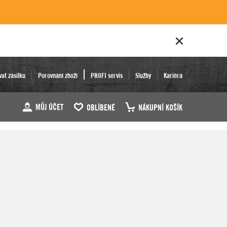
vat zásilku
Porovnání zboží
PROFI servis
Služby
Kariéra
MŮJ ÚČET
OBLÍBENÉ
NÁKUPNÍ KOŠÍK