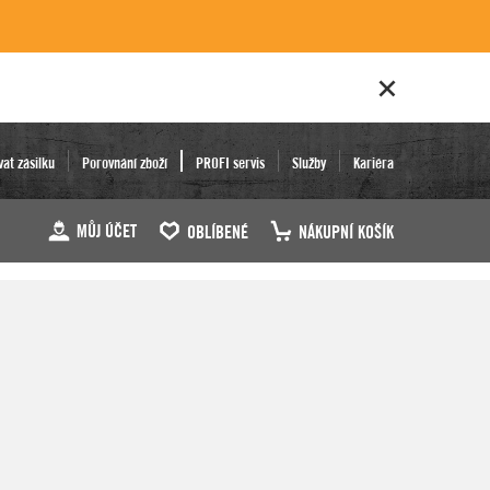
vat zásilku
Porovnání zboží
PROFI servis
Služby
Kariéra
MŮJ ÚČET
OBLÍBENÉ
NÁKUPNÍ KOŠÍK