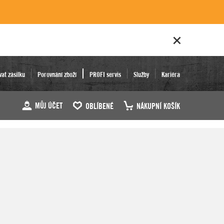
vat zásilku
Porovnání zboží
PROFI servis
Služby
Kariéra
MŮJ ÚČET
OBLÍBENÉ
NÁKUPNÍ KOŠÍK