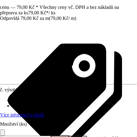
cenu — 79,00 Kč * Všechny ceny vč. DPH a bez nákladů na
přepravu za ks
79,00 Kč
*
/
ks
Odpovídá 79,00 Kč za m
(
79,00 Kč
/
m
)
č. výrobku
4254831
Specifikace materiálu
:
Smrk
Charakteristika kvality
:
Bez suků
Více informací o zboží
Množství (ks)