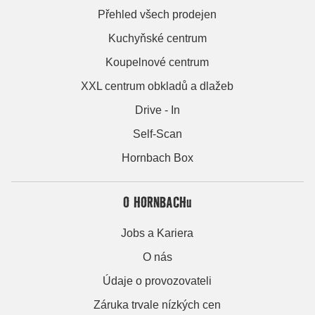
Přehled všech prodejen
Kuchyňské centrum
Koupelnové centrum
XXL centrum obkladů a dlažeb
Drive - In
Self-Scan
Hornbach Box
O HORNBACHu
Jobs a Kariera
O nás
Údaje o provozovateli
Záruka trvale nízkých cen