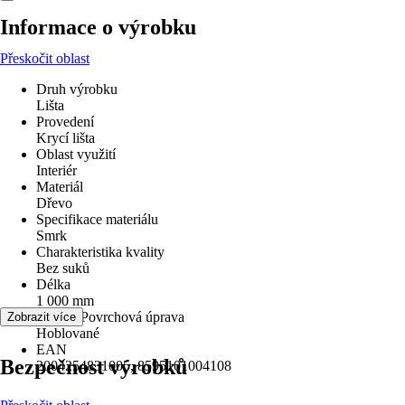
Informace o výrobku
Přeskočit oblast
Druh výrobku
Lišta
Provedení
Krycí lišta
Oblast využití
Interiér
Materiál
Dřevo
Specifikace materiálu
Smrk
Charakteristika kvality
Bez suků
Délka
1 000 mm
Povrch/Povrchová úprava
Zobrazit více
Hoblované
EAN
Bezpečnost výrobků
2004254831005, 8595101004108