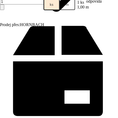
odpovídá
1 ks
ks
m
1,00 m
Prodej přes:
HORNBACH