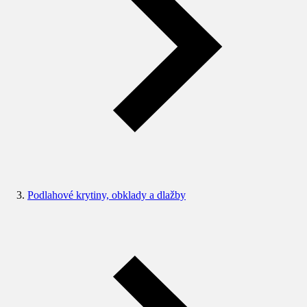
Podlahové krytiny, obklady a dlažby