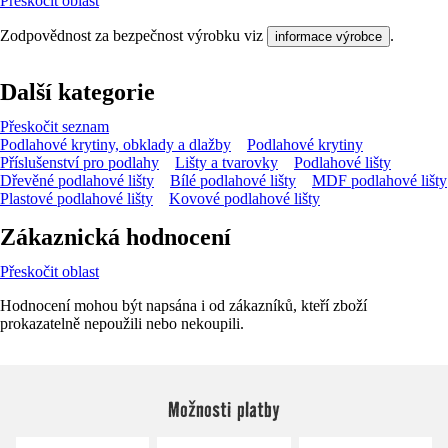
Přeskočit oblast
Zodpovědnost za bezpečnost výrobku viz
.
informace výrobce
Další kategorie
Přeskočit seznam
Podlahové krytiny, obklady a dlažby
Podlahové krytiny
Příslušenství pro podlahy
Lišty a tvarovky
Podlahové lišty
Dřevěné podlahové lišty
Bílé podlahové lišty
MDF podlahové lišty
Plastové podlahové lišty
Kovové podlahové lišty
Zákaznická hodnocení
Přeskočit oblast
Hodnocení mohou být napsána i od zákazníků, kteří zboží
prokazatelně nepoužili nebo nekoupili.
Možnosti platby