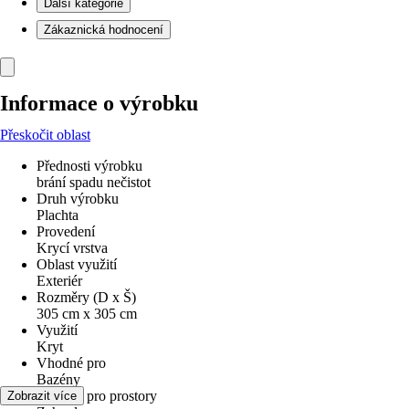
Další kategorie
Zákaznická hodnocení
Informace o výrobku
Přeskočit oblast
Přednosti výrobku
brání spadu nečistot
Druh výrobku
Plachta
Provedení
Krycí vrstva
Oblast využití
Exteriér
Rozměry (D x Š)
305 cm x 305 cm
Využití
Kryt
Vhodné pro
Bazény
Vhodné pro prostory
Zobrazit více