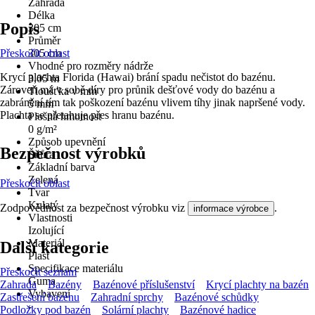
Zahrada
Délka
Popis
305 cm
Průměr
Přeskočit oblast
305 cm
Vhodné pro rozměry nádrže
Krycí plachta Florida (Hawai) brání spadu nečistot do bazénu.
3,05 m
Zároveň má v sobě díry pro průnik dešťové vody do bazénu a
Tloušťka v mm
zabránění tím tak poškození bazénu vlivem tíhy jinak napršené vody.
5 mm
Plachta se přetahuje přes hranu bazénu.
Plošná hmotnost
0 g/m²
Způsob upevnění
Bezpečnost výrobků
Šňůra
Základní barva
Zelená
Přeskočit oblast
Tvar
Kulatý
Zodpovědnost za bezpečnost výrobku viz
.
informace výrobce
Vlastnosti
Izolující
Materiál
Další kategorie
Plast
Specifikace materiálu
Přeskočit seznam
Guma
Zahrada
Bazény
Bazénové příslušenství
Krycí plachty na bazén
Vybavení
Zastřešení bazénu
Zahradní sprchy
Bazénové schůdky
-
Podložky pod bazén
Solární plachty
Bazénové hadice