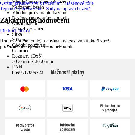
Vhodné pro provedení bazénu
Ostatní příslušenství k bazénům
Bazénové fólie
Nadzemní bazén
Teploměry do bazénu
Sady na opravu bazénů
Vhodné pro variantu bazénu
Bazén s rámovou konstrukcí
Zákaznická hodnocení
Obsah balení
Návod k obsluze
Přeskočit oblast
Šířka
305 cm
Hodnocení mohou být napsána i od zákazníků, kteří zboží
Období používání
prokazatelně nepoužili nebo nekoupili.
Celoroční
Rozmery (DxŠ)
3050 mm x 3050 mm
EAN
Možnosti platby
8590517009723