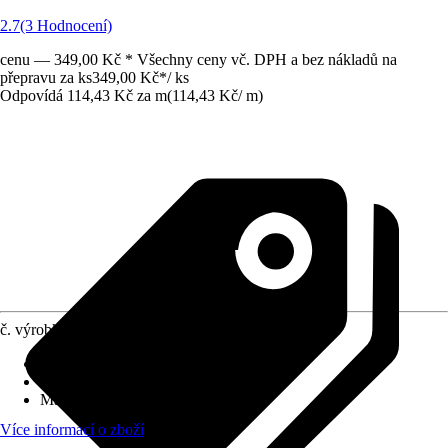
2.7
(3 Hodnocení)
cenu — 349,00 Kč * Všechny ceny vč. DPH a bez nákladů na
přepravu za ks
349,00 Kč
*
/
ks
Odpovídá 114,43 Kč za m
(
114,43 Kč
/
m
)
č. výrobku
8905329
Vhodné pro rozměry nádrže
:
3,05 m
Způsob upevnění
:
Šňůra
Materiál
:
Plast
Více informací o zboží