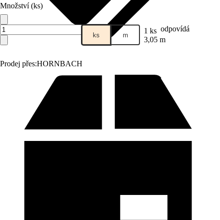
Množství (ks)
odpovídá
1 ks
ks
m
3,05 m
Prodej přes:
HORNBACH