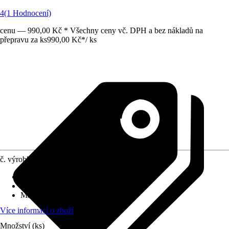
4
(1 Hodnocení)
cenu — 990,00 Kč * Všechny ceny vč. DPH a bez nákladů na
přepravu za ks
990,00 Kč
*
/
ks
č. výrobku
6270986
Vhodné pro rozměry nádrže
:
366 cm
Způsob upevnění
:
Šňůra
Materiál
:
Plast
Více informací o zboží
Množství (ks)