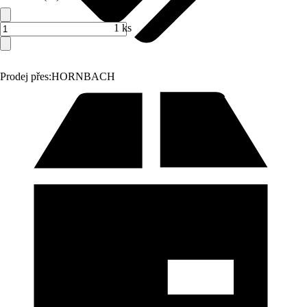
1 ks
Prodej přes:
HORNBACH