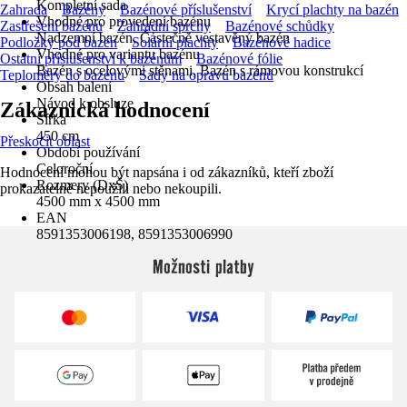
Kompletní sada
Zahrada
Bazény
Bazénové příslušenství
Krycí plachty na bazén
Vhodné pro provedení bazénu
Zastřešení bazénu
Zahradní sprchy
Bazénové schůdky
Nadzemní bazén, Částečně vestavěný bazén
Podložky pod bazén
Solární plachty
Bazénové hadice
Vhodné pro variantu bazénu
Ostatní příslušenství k bazénům
Bazénové fólie
Bazén s ocelovými stěnami, Bazén s rámovou konstrukcí
Teploměry do bazénu
Sady na opravu bazénů
Obsah balení
Návod k obsluze
Zákaznická hodnocení
Šířka
450 cm
Přeskočit oblast
Období používání
Celoroční
Hodnocení mohou být napsána i od zákazníků, kteří zboží
Rozmery (DxŠ)
prokazatelně nepoužili nebo nekoupili.
4500 mm x 4500 mm
EAN
8591353006198, 8591353006990
Možnosti platby