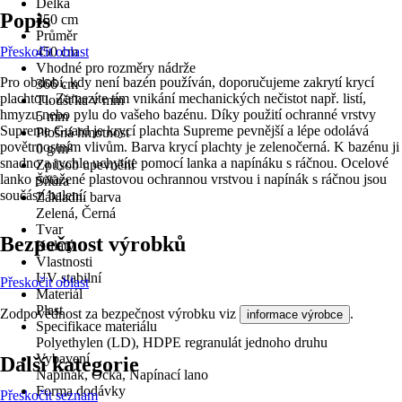
Délka
Popis
450 cm
Průměr
Přeskočit oblast
450 cm
Vhodné pro rozměry nádrže
Pro období, kdy není bazén používán, doporučujeme zakrytí krycí
366 cm
plachtou. Zamezíte tím vnikání mechanických nečistot např. listí,
Tloušťka v mm
hmyzu nebo pylu do vašeho bazénu. Díky použití ochranné vrstvy
5 mm
Supreme Guard je krycí plachta Supreme pevnější a lépe odolává
Plošná hmotnost
povětrnostním vlivům. Barva krycí plachty je zelenočerná. K bazénu ji
0 g/m²
snadno a rychle uchytíte pomocí lanka a napínáku s ráčnou. Ocelové
Způsob upevnění
lanko potažené plastovou ochrannou vrstvou i napínák s ráčnou jsou
Šňůra
součástí balení.
Základní barva
Zelená, Černá
Tvar
Bezpečnost výrobků
Kulatý
Vlastnosti
UV stabilní
Přeskočit oblast
Materiál
Plast
Zodpovědnost za bezpečnost výrobku viz
.
informace výrobce
Specifikace materiálu
Polyethylen (LD), HDPE regranulát jednoho druhu
Vybavení
Další kategorie
Napínák, Očka, Napínací lano
Forma dodávky
Přeskočit seznam