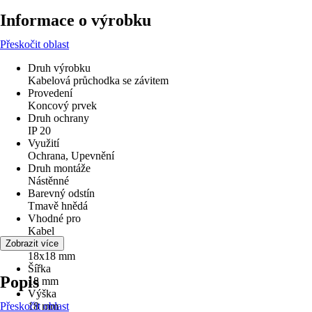
Informace o výrobku
Přeskočit oblast
Druh výrobku
Kabelová průchodka se závitem
Provedení
Koncový prvek
Druh ochrany
IP 20
Využití
Ochrana, Upevnění
Druh montáže
Nástěnné
Barevný odstín
Tmavě hnědá
Vhodné pro
Kabel
Velikost
Zobrazit více
18x18 mm
Šířka
Popis
18 mm
Výška
Přeskočit oblast
18 mm