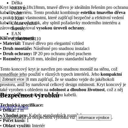
Délka
Kryt koncový 18x18mm, tmavé dřevo je ideálním řešením pro ochranu
0,018 m
kabelů v interiéru. Tento produkt kombinuje
estetiku tmavého dřeva
Počet
s praktickými vlastnostmi, které zajišťují bezpečné a efektivní vedení
1 Kus
kabelů. Je navržen tak, aby splnil požadavky moderního interiéru a
Oblast využití
zároveň poskytoval
vysokou úroveň ochrany
.
Interiér
EAN
Klíčové vlastnosti:
8594049458110
•
Materiál:
Tmavé dřevo pro elegantní vzhled
•
Druh montáže:
Nástěnné pro snadnou instalaci
•
Druh ochrany:
IP 20 pro ochranu před prachem
•
Rozměry:
18x18 mm, ideální pro standardní kabely
Tento koncový kryt je navržen pro snadnou montáž na stěnu, což
usnadňuje jeho použití v různých typech interiérů. Jeho
kompaktní
rozměry
18x18 mm zajišťují, že se snadno vejde do jakéhokoli
Zobrazit více
prostoru, aniž by narušoval celkový design místnosti. Kryt koncový je
také vyroben s ohledem na
odolnost a dlouhou životnost
, což z něj
Bezpečnost výrobků
činí spolehlivou volbu pro ochranu kabelů.
Technická specifikace:
Přeskočit oblast
•
Délka:
2 m
•
Vhodné pro:
Kabely standardních rozměrů
Zodpovědnost za bezpečnost výrobku viz
.
informace výrobce
•
Počet kusů:
1
•
Oblast využití:
Interiér