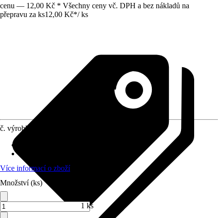
cenu — 12,00 Kč * Všechny ceny vč. DPH a bez nákladů na
přepravu za ks
12,00 Kč
*
/
ks
č. výrobku
8389627
Počet
:
1 Kus
Oblast využití
:
Interiér
Více informací o zboží
Množství (ks)
1 ks