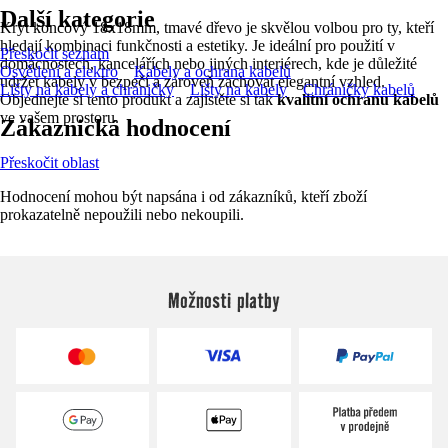
Další kategorie
Kryt koncový 18x18mm, tmavé dřevo je skvělou volbou pro ty, kteří
hledají kombinaci funkčnosti a estetiky. Je ideální pro použití v
Přeskočit seznam
domácnostech, kancelářích nebo jiných interiérech, kde je důležité
Osvětlení a elektro
Kabely a ochrana kabelů
udržet kabely v bezpečí a zároveň zachovat elegantní vzhled.
Lišty na kabely a chráničky
Lišty na kabely
Chráničky kabelů
Objednejte si tento produkt a zajistěte si tak
kvalitní ochranu kabelů
ve vašem prostoru.
Zákaznická hodnocení
Přeskočit oblast
Hodnocení mohou být napsána i od zákazníků, kteří zboží
prokazatelně nepoužili nebo nekoupili.
Možnosti platby