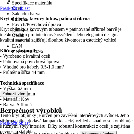
Specifikace materiálu
Přeskočit oblast
Ocel
Základní barva
Kryt objímky, kovový tubus, patina stříbrná
Stříbrná
Povrch/Povrchová úprava
Kryt objímky s kovovým tubusem v patinované stříbrné barvě je
Patinovaná
ideální volbou pro interiérové osvětlení. Jeho elegantní design a
Obsah
kvalitní materiál zajišťují dlouhou životnost a estetický vzhled.
1 Kus
EAN
Klíčové vlastnosti
8594180402096
• Vyrobeno z kvalitní oceli
• Patinovaná povrchová úprava
• Vhodné pro kabely 0,5-1,0 mm²
• Průměr a šířka 44 mm
Technická specifikace
• Výška: 62 mm
• Hloubka: 44 mm
Zobrazit více
• Materiál: Kov
• Barva: Stříbrná
Bezpečnost výrobků
Tento kryt objímky je určen pro zavěšení interiérových svítidel. Jeho
stříbrná patina dodává lampám klasický vzhled a snadno se kombinuje
Přeskočit oblast
s různými styly interiéru. Díky robustní konstrukci z oceli je zajištěna
pevnost a stabilita.
Zodpovědnost za bezpečnost výrobku viz
.
informace výrobce