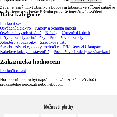
Závěr je jasný: Kryt objímky s kovovým tubusem ve stříbrné patině je
spolehlivým a stylovým řešením pro vaše interiérové osvětlení.
Další kategorie
Přeskočit seznam
Osvětlení a elektro
Kabely a ochrana kabelů
Osvětlení "vyrob si sám"
Kabely
Upevnění kabelů
Lišty na kabely a chráničky
Prodlužovací kabely
Adaptéry a rozdvojky
Zásuvkové lišty
Stavební zásuvky, spojky, rozbočky
Příslušenství k lampám
Kabelové bubny na staveniště
Prodlužovací kabely se zásuvkami
Zákaznická hodnocení
Přeskočit oblast
Hodnocení mohou být napsána i od zákazníků, kteří zboží
prokazatelně nepoužili nebo nekoupili.
Možnosti platby