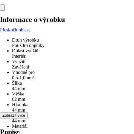
Informace o výrobku
Přeskočit oblast
Druh výrobku
Pouzdro objímky
Oblast využití
Interiér
Využití
Zavěšení
Vhodné pro
0,5-1,0mm²
Šířka
44 mm
Výška
62 mm
Hloubka
44 mm
Průměr
Zobrazit více
44 mm
Materiál
Popis
Kov