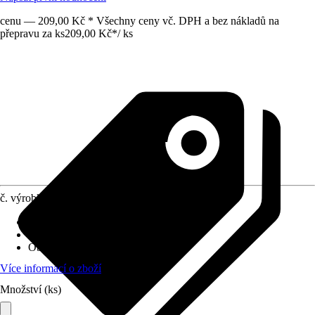
cenu — 209,00 Kč * Všechny ceny vč. DPH a bez nákladů na
přepravu za ks
209,00 Kč
*
/
ks
č. výrobku
5865095
Druh výrobku
:
Pouzdro objímky
Oblast využití
:
Interiér
Obsah
:
1 Kus
Více informací o zboží
Množství (ks)