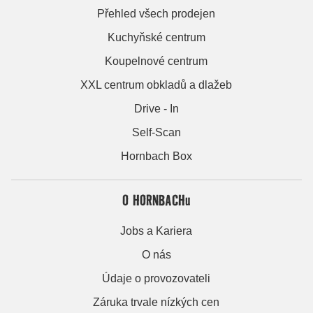
Přehled všech prodejen
Kuchyňské centrum
Koupelnové centrum
XXL centrum obkladů a dlažeb
Drive - In
Self-Scan
Hornbach Box
O HORNBACHu
Jobs a Kariera
O nás
Údaje o provozovateli
Záruka trvale nízkých cen