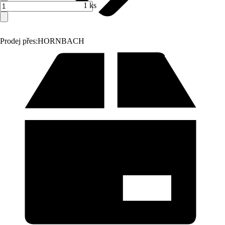
1 ks
Prodej přes:
HORNBACH