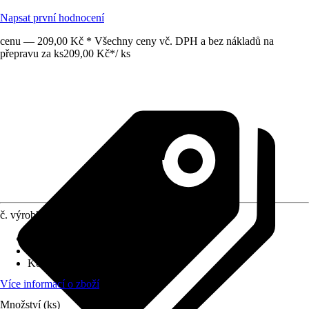
Napsat první hodnocení
cenu — 209,00 Kč * Všechny ceny vč. DPH a bez nákladů na
přepravu za ks
209,00 Kč
*
/
ks
č. výrobku
10540957
Druh výrobku
:
Kryt
Druh montáže
:
Podomítkové
Kód výrobku
:
3299H-A40100 03
Více informací o zboží
Množství (ks)