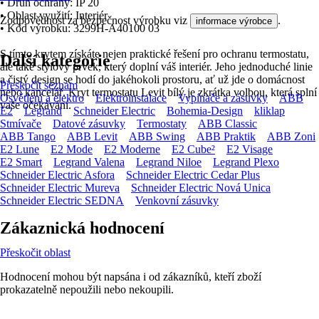
• Druh ochrany: IP 20
• Oblast využití: Interiér
Zodpovědnost za bezpečnost výrobku viz
.
informace výrobce
• Kód výrobku: 3299H-A40100 03
S tímto krytem získáte nejen praktické řešení pro ochranu termostatu,
Další kategorie
ale také stylový prvek, který doplní váš interiér. Jeho jednoduché linie
a čistý design se hodí do jakéhokoli prostoru, ať už jde o domácnost
Přeskočit seznam
nebo kancelář. Kryt termostatu Levit bílý je zkrátka volbou, která splní
Osvětlení a elektro
Elektroinstalace
Vypínače a zásuvky
ABB
vaše očekávání.
E2
Legrand
Schneider Electric
Bohemia-Design
kliklap
Stmívače
Datové zásuvky
Termostaty
ABB Classic
ABB Tango
ABB Levit
ABB Swing
ABB Praktik
ABB Zoni
E2 Lune
E2 Mode
E2 Moderne
E2 Cube²
E2 Visage
E2 Smart
Legrand Valena
Legrand Niloe
Legrand Plexo
Schneider Electric Asfora
Schneider Electric Cedar Plus
Schneider Electric Mureva
Schneider Electric Nová Unica
Schneider Electric SEDNA
Venkovní zásuvky
Zákaznická hodnocení
Přeskočit oblast
Hodnocení mohou být napsána i od zákazníků, kteří zboží
prokazatelně nepoužili nebo nekoupili.