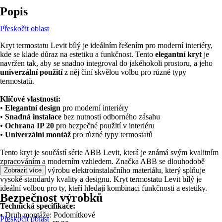
Popis
Přeskočit oblast
Kryt termostatu Levit bílý je ideálním řešením pro moderní interiéry,
kde se klade důraz na estetiku a funkčnost. Tento
elegantní kryt
je
navržen tak, aby se snadno integroval do jakéhokoli prostoru, a jeho
univerzální použití
z něj činí skvělou volbu pro různé typy
termostatů.
Klíčové vlastnosti:
•
Elegantní design
pro moderní interiéry
•
Snadná instalace
bez nutnosti odborného zásahu
•
Ochrana IP 20
pro bezpečné použití v interiéru
•
Univerzální montáž
pro různé typy termostatů
Tento kryt je součástí série ABB Levit, která je známá svým kvalitním
zpracováním a moderním vzhledem. Značka ABB se dlouhodobě
specializuje na výrobu elektroinstalačního materiálu, který splňuje
Zobrazit více
vysoké standardy kvality a designu. Kryt termostatu Levit bílý je
ideální volbou pro ty, kteří hledají kombinaci funkčnosti a estetiky.
Bezpečnost výrobků
Technická specifikace:
• Druh montáže: Podomítkové
Přeskočit oblast