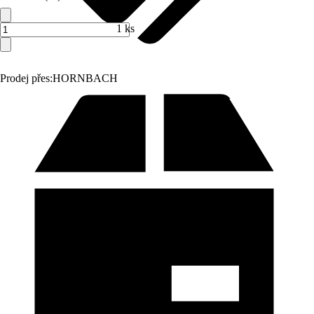
1 ks
Prodej přes:
HORNBACH