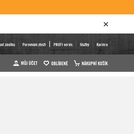
vat zásilku
Porovnání zboží
PROFI servis
Služby
Kariéra
MŮJ ÚČET
OBLÍBENÉ
NÁKUPNÍ KOŠÍK