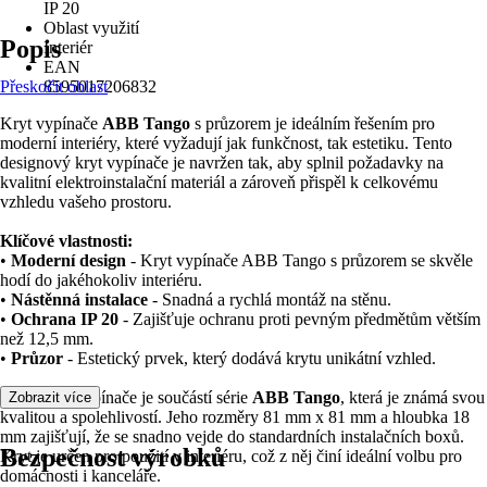
IP 20
Oblast využití
Popis
Interiér
EAN
Přeskočit oblast
8595017206832
Kryt vypínače
ABB Tango
s průzorem je ideálním řešením pro
moderní interiéry, které vyžadují jak funkčnost, tak estetiku. Tento
designový kryt vypínače je navržen tak, aby splnil požadavky na
kvalitní elektroinstalační materiál a zároveň přispěl k celkovému
vzhledu vašeho prostoru.
Klíčové vlastnosti:
•
Moderní design
- Kryt vypínače ABB Tango s průzorem se skvěle
hodí do jakéhokoliv interiéru.
•
Nástěnná instalace
- Snadná a rychlá montáž na stěnu.
•
Ochrana IP 20
- Zajišťuje ochranu proti pevným předmětům větším
než 12,5 mm.
•
Průzor
- Estetický prvek, který dodává krytu unikátní vzhled.
Tento kryt vypínače je součástí série
ABB Tango
, která je známá svou
Zobrazit více
kvalitou a spolehlivostí. Jeho rozměry 81 mm x 81 mm a hloubka 18
mm zajišťují, že se snadno vejde do standardních instalačních boxů.
Bezpečnost výrobků
Kryt je určen pro použití v interiéru, což z něj činí ideální volbu pro
domácnosti i kanceláře.