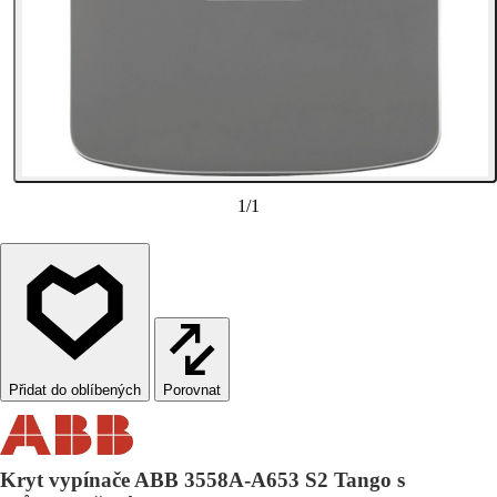
1
/
1
Porovnat
Kryt vypínače ABB 3558A-A653 S2 Tango s