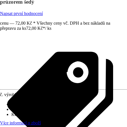
průzorem šedý
Napsat první hodnocení
cenu — 72,00 Kč * Všechny ceny vč. DPH a bez nákladů na
přepravu za ks
72,00 Kč
*
/
ks
č. výrobku
5989434
Druh výrobku
:
Kryt
Druh montáže
:
Nástěnné
Kód výrobku
:
3558A-A653 S2
Více informací o zboží