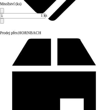
Množství (ks)
1 ks
Prodej přes:
HORNBACH