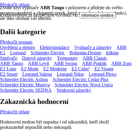
Přeskočit oblast
Zvolte kryt vypínače
ABB Tango
s průzorem a přidejte do svého
prostoru moderní a elegantní prvek, který nejenže splní svou funkci,
Zodpovědnost za bezpečnost výrobku viz
.
informace výrobce
ale také obohatí váš interiér.
Další kategorie
Přeskočit seznam
Osvětlení a elektro
Elektroinstalace
Vypínače a zásuvky
ABB
E2
Legrand
Schneider Electric
Bohemia-Design
kliklap
Stmívače
Datové zásuvky
Termostaty
ABB Classic
ABB Tango
ABB Levit
ABB Swing
ABB Praktik
ABB Zoni
E2 Lune
E2 Mode
E2 Moderne
E2 Cube²
E2 Visage
E2 Smart
Legrand Valena
Legrand Niloe
Legrand Plexo
Schneider Electric Asfora
Schneider Electric Cedar Plus
Schneider Electric Mureva
Schneider Electric Nová Unica
Schneider Electric SEDNA
Venkovní zásuvky
Zákaznická hodnocení
Přeskočit oblast
Hodnocení mohou být napsána i od zákazníků, kteří zboží
prokazatelně nepoužili nebo nekoupili.