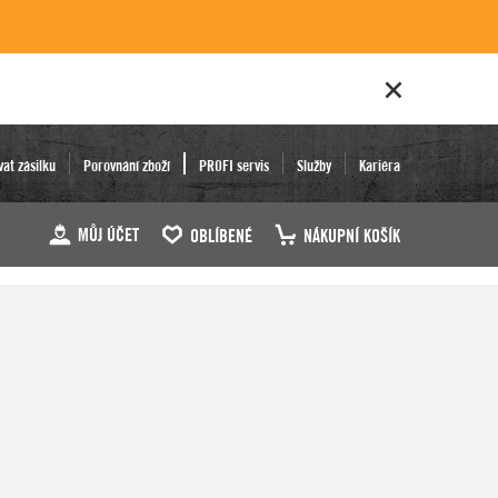
vat zásilku
Porovnání zboží
PROFI servis
Služby
Kariéra
MŮJ ÚČET
OBLÍBENÉ
NÁKUPNÍ KOŠÍK