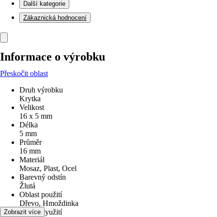
Další kategorie
Zákaznická hodnocení
Informace o výrobku
Přeskočit oblast
Druh výrobku
Krytka
Velikost
16 x 5 mm
Délka
5 mm
Průměr
16 mm
Materiál
Mosaz, Plast, Ocel
Barevný odstín
Žlutá
Oblast použití
Dřevo, Hmoždinka
Oblast využití
Zobrazit více