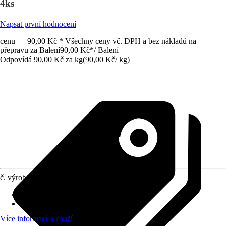
4ks
Napsat první hodnocení
cenu — 90,00 Kč * Všechny ceny vč. DPH a bez nákladů na
přepravu za Balení
90,00 Kč
*
/
Balení
Odpovídá 90,00 Kč za kg
(
90,00 Kč
/
kg
)
č. výrobku
4281697
Materiál
:
Mosaz, Plast, Ocel
Obsah
:
4 Kus
Více informací o zboží