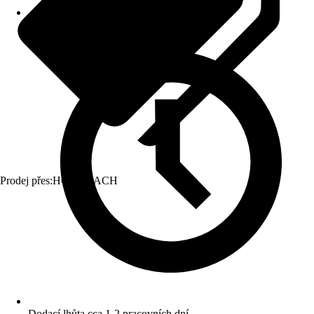
Prodej přes:
HORNBACH
Dodací lhůta cca 1-2 pracovních dní