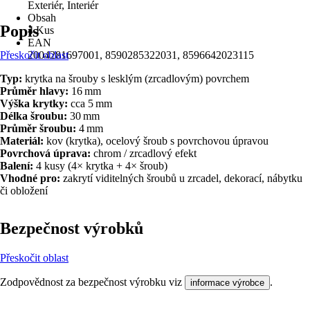
Exteriér, Interiér
Obsah
Popis
4 Kus
EAN
Přeskočit oblast
2004281697001, 8590285322031, 8596642023115
Typ:
krytka na šrouby s lesklým (zrcadlovým) povrchem
Průměr hlavy:
16 mm
Výška krytky:
cca 5 mm
Délka šroubu:
30 mm
Průměr šroubu:
4 mm
Materiál:
kov (krytka), ocelový šroub s povrchovou úpravou
Povrchová úprava:
chrom / zrcadlový efekt
Balení:
4 kusy (4× krytka + 4× šroub)
Vhodné pro:
zakrytí viditelných šroubů u zrcadel, dekorací, nábytku
či obložení
Bezpečnost výrobků
Přeskočit oblast
Zodpovědnost za bezpečnost výrobku viz
.
informace výrobce