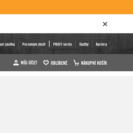
vat zásilku
Porovnání zboží
PROFI servis
Služby
Kariéra
MŮJ ÚČET
OBLÍBENÉ
NÁKUPNÍ KOŠÍK