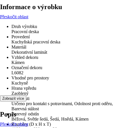
Informace o výrobku
Přeskočit oblast
Druh výrobku
Pracovní deska
Provedení
Kuchyňská pracovní deska
Materiál
Dekorativní laminát
Vzhled dekoru
Kámen
Označení dekoru
L6082
Vhodné pro prostory
Kuchyně
Hrana vpředu
Zaoblený
Vlastnosti
Zobrazit více
Určeno pro kontakt s potravinami, Odolnost proti oděru,
Barevná stálost
Popis
Barevný odstín
Béžová, Světle šedá, Šedá, Hnědá, Kámen
Přeskočit oblast
Rozměry (D x H x T)