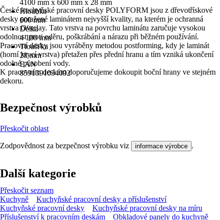
4100 mm x 600 mm x 28 mm
České kuchyňské pracovní desky POLYFORM jsou z dřevotřískové
Hloubka
desky potažené laminátem nejvyšší kvality, na kterém je ochranná
600 mm
vrstva Overlay. Tato vrstva na povrchu laminátu zaručuje vysokou
Délka
odolnost proti oděru, poškrábání a nárazu při běžném používání.
4 100 mm
Pracovní desky jsou vyráběny metodou postforming, kdy je laminát
Tloušťka
(horní krycí vrstva) přetažen přes přední hranu a tím vzniká ukončení
28 mm
odolné působení vody.
EAN
K pracovním deskám doporučujeme dokoupit boční hrany ve stejném
8591391034092
dekoru.
Bezpečnost výrobků
Přeskočit oblast
Zodpovědnost za bezpečnost výrobku viz
.
informace výrobce
Další kategorie
Přeskočit seznam
Kuchyně
Kuchyňské pracovní desky a příslušenství
Kuchyňské pracovní desky
Kuchyňské pracovní desky na míru
Příslušenství k pracovním deskám
Obkladové panely do kuchyně