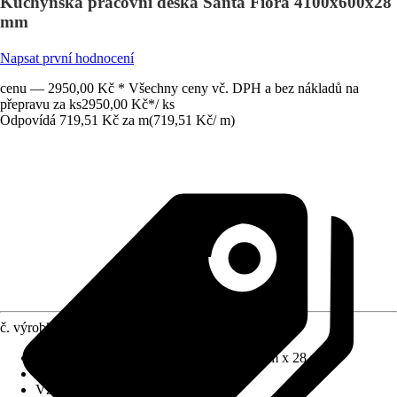
Kuchyňská pracovní deska Santa Fiora 4100x600x28
mm
Napsat první hodnocení
cenu — 2950,00 Kč * Všechny ceny vč. DPH a bez nákladů na
přepravu za ks
2950,00 Kč
*
/
ks
Odpovídá 719,51 Kč za m
(
719,51 Kč
/
m
)
č. výrobku
12709951
Rozměry (D x H x T)
:
4100 mm x 600 mm x 28 mm
Materiál
:
Dekorativní laminát
Vzhled dekoru
:
Kámen