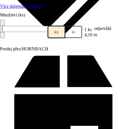
Více informací o zboží
Množství (ks)
odpovídá
1 ks
ks
m
4,10 m
Prodej přes:
HORNBACH