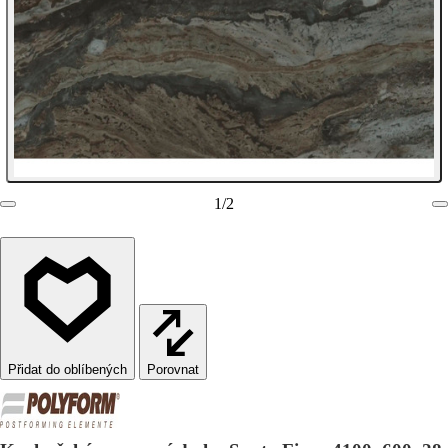
1
/
2
Porovnat