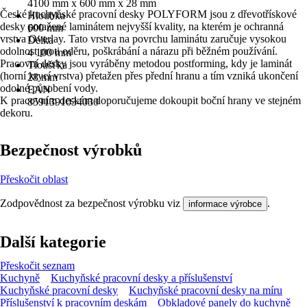
4100 mm x 600 mm x 28 mm
České kuchyňské pracovní desky POLYFORM jsou z dřevotřískové
Hloubka
desky potažené laminátem nejvyšší kvality, na kterém je ochranná
600 mm
vrstva Overlay. Tato vrstva na povrchu laminátu zaručuje vysokou
Délka
odolnost proti oděru, poškrábání a nárazu při běžném používání.
4 100 mm
Pracovní desky jsou vyráběny metodou postforming, kdy je laminát
Tloušťka
(horní krycí vrstva) přetažen přes přední hranu a tím vzniká ukončení
28 mm
odolné působení vody.
EAN
K pracovním deskám doporučujeme dokoupit boční hrany ve stejném
8591391034030
dekoru.
Bezpečnost výrobků
Přeskočit oblast
Zodpovědnost za bezpečnost výrobku viz
.
informace výrobce
Další kategorie
Přeskočit seznam
Kuchyně
Kuchyňské pracovní desky a příslušenství
Kuchyňské pracovní desky
Kuchyňské pracovní desky na míru
Příslušenství k pracovním deskám
Obkladové panely do kuchyně