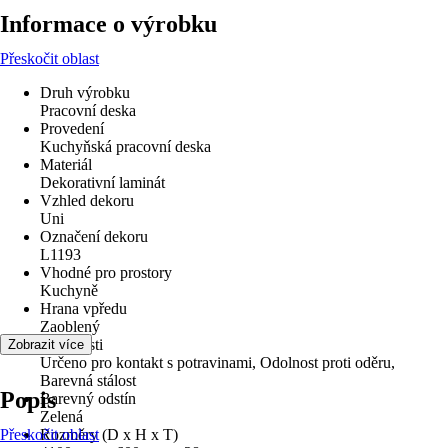
Informace o výrobku
Přeskočit oblast
Druh výrobku
Pracovní deska
Provedení
Kuchyňská pracovní deska
Materiál
Dekorativní laminát
Vzhled dekoru
Uni
Označení dekoru
L1193
Vhodné pro prostory
Kuchyně
Hrana vpředu
Zaoblený
Vlastnosti
Zobrazit více
Určeno pro kontakt s potravinami, Odolnost proti oděru,
Barevná stálost
Popis
Barevný odstín
Zelená
Přeskočit oblast
Rozměry (D x H x T)