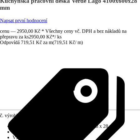
Kuchyňská pracovní deska Verde Lago 4100x600x28
mm
Napsat první hodnocení
cenu — 2950,00 Kč * Všechny ceny vč. DPH a bez nákladů na
přepravu za ks
2950,00 Kč
*
/
ks
Odpovídá 719,51 Kč za m
(
719,51 Kč
/
m
)
č. výrobku
12709945
Rozměry (D x H x T)
:
4100 mm x 600 mm x 28 mm
Materiál
:
Dekorativní laminát
Vzhled dekoru
:
Uni