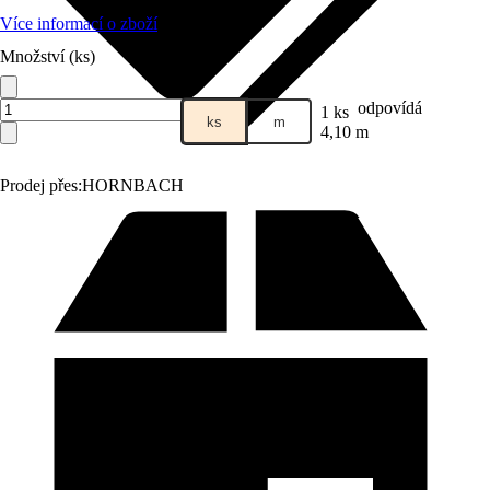
Více informací o zboží
Množství (ks)
odpovídá
1 ks
ks
m
4,10 m
Prodej přes:
HORNBACH