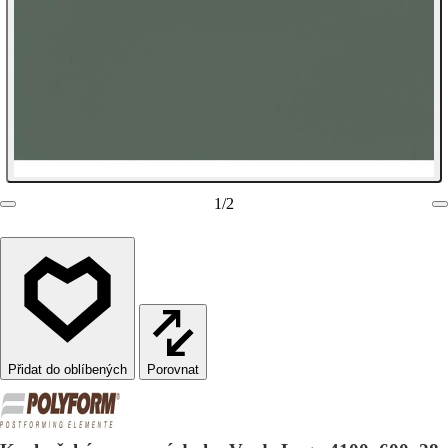
1
/
2
Porovnat