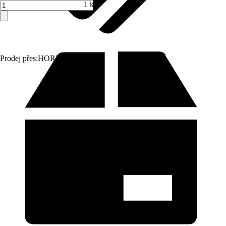
1 ks
Prodej přes:
HORNBACH