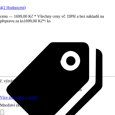
4
(2 Hodnocení)
cenu — 1699,00 Kč * Všechny ceny vč. DPH a bez nákladů na
přepravu za ks
1699,00 Kč
*
/
ks
č. výrobku
6610738
Rozměry (ŠxVxH)
:
60 cm x 32 cm x 32 cm
Více informací o zboží
Množství (ks)