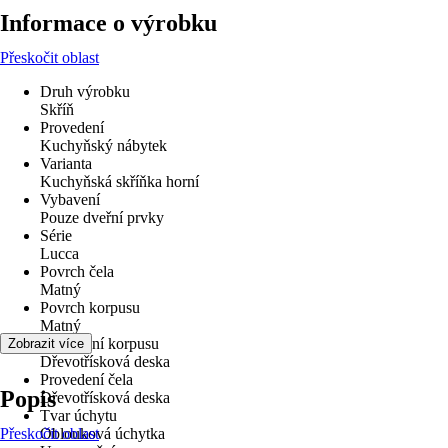
Informace o výrobku
Přeskočit oblast
Druh výrobku
Skříň
Provedení
Kuchyňský nábytek
Varianta
Kuchyňská skříňka horní
Vybavení
Pouze dveřní prvky
Série
Lucca
Povrch čela
Matný
Povrch korpusu
Matný
Provedení korpusu
Zobrazit více
Dřevotřísková deska
Provedení čela
Popis
Dřevotřísková deska
Tvar úchytu
Přeskočit oblast
Oblouková úchytka