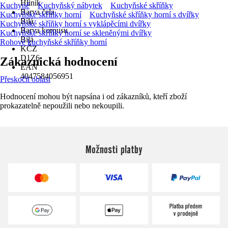
Hliník
Kuchyně
Kuchyňský nábytek
Kuchyňské skříňky
Barva čela
Kuchyňské skříňky horní
Kuchyňské skříňky horní s dvířky
Bílá
Kuchyňské skříňky horní s vyklápěcími dvířky
Barva korpusu
Kuchyňské skříňky horní se skleněnými dvířky
Bílá
Rohové kuchyňské skříňky horní
KČZ
D1Z6
Zákaznická hodnocení
EAN
4047584056951
Přeskočit oblast
Hodnocení mohou být napsána i od zákazníků, kteří zboží
prokazatelně nepoužili nebo nekoupili.
Možnosti platby