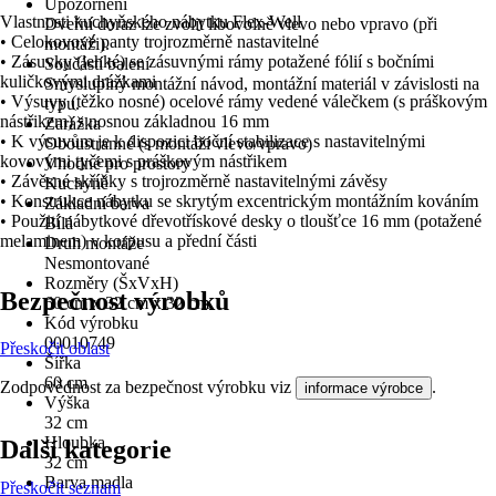
Upozornění
Vlastnosti kuchyňského nábytku Flex-Well
Dveřní doraz lze zvolit libovolně vlevo nebo vpravo (při
• Celokovové panty trojrozměrně nastavitelné
montáži).
• Zásuvky (lehké) se zásuvnými rámy potažené fólií s bočními
Součástí balení
kuličkovými drážkami
Smysluplný montážní návod, montážní materiál v závislosti na
• Výsuvy (těžko nosné) ocelové rámy vedené válečkem (s práškovým
typu.
nástřikem) s nosnou základnou 16 mm
Zarážka
• K výsuvům je k dispozici boční stabilizace s nastavitelnými
Oboustranné (s montáží vlevo/vpravo)
kovovými tyčemi s práškovým nástřikem
Vhodné pro prostory
• Závěsné skříňky s trojrozměrně nastavitelnými závěsy
Kuchyně
• Konstrukce nábytku se skrytým excentrickým montážním kováním
Základní barva
• Použití nábytkové dřevotřískové desky o tloušťce 16 mm (potažené
Bílá
melaminem) v korpusu a přední části
Druh montáže
Nesmontované
Rozměry (ŠxVxH)
Bezpečnost výrobků
60 cm x 32 cm x 32 cm
Kód výrobku
00010749
Přeskočit oblast
Šířka
60 cm
Zodpovědnost za bezpečnost výrobku viz
.
informace výrobce
Výška
32 cm
Hloubka
Další kategorie
32 cm
Barva madla
Přeskočit seznam