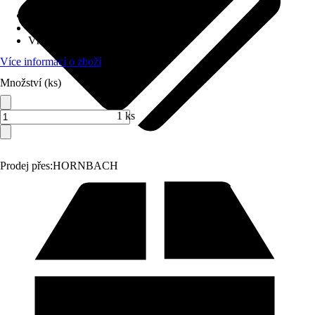
Druh výrobku
:
Náhradní díl
Varianta
:
Sprcha na nádobí
Vhodné pro
:
Kuchyňská baterie
Více informací o zboží
Množství (ks)
1 ks
Prodej přes:
HORNBACH