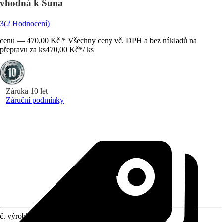
vhodná k Suna
3
(2 Hodnocení)
cenu — 470,00 Kč * Všechny ceny vč. DPH a bez nákladů na
přepravu za ks
470,00 Kč
*
/
ks
Záruka 10 let
Záruční podmínky
č. výrobku
10064005