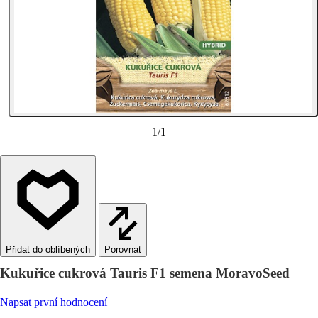
1
/
1
Porovnat
Kukuřice cukrová Tauris F1 semena MoravoSeed
Napsat první hodnocení