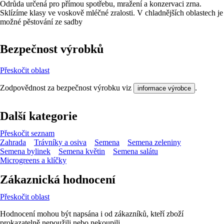
Odrůda určená pro přímou spotřebu, mražení a konzervaci zrna.
Sklízíme klasy ve voskově mléčné zralosti. V chladnějších oblastech je
možné pěstování ze sadby
Bezpečnost výrobků
Přeskočit oblast
Zodpovědnost za bezpečnost výrobku viz
.
informace výrobce
Další kategorie
Přeskočit seznam
Zahrada
Trávníky a osiva
Semena
Semena zeleniny
Semena bylinek
Semena květin
Semena salátu
Microgreens a klíčky
Zákaznická hodnocení
Přeskočit oblast
Hodnocení mohou být napsána i od zákazníků, kteří zboží
prokazatelně nepoužili nebo nekoupili.