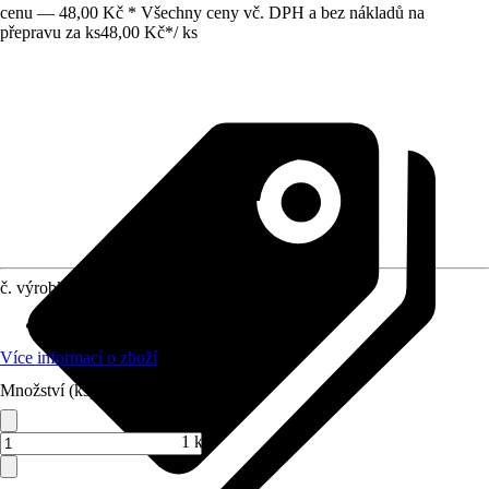
cenu — 48,00 Kč * Všechny ceny vč. DPH a bez nákladů na
přepravu za ks
48,00 Kč
*
/
ks
č. výrobku
8815528
Doba výsevu
:
Duben, Květen
Více informací o zboží
Množství (ks)
1 ks