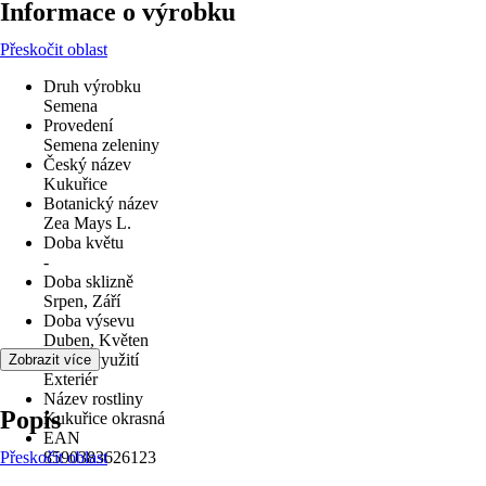
Informace o výrobku
Přeskočit oblast
Druh výrobku
Semena
Provedení
Semena zeleniny
Český název
Kukuřice
Botanický název
Zea Mays L.
Doba květu
-
Doba sklizně
Srpen, Září
Doba výsevu
Duben, Květen
Oblast využití
Zobrazit více
Exteriér
Název rostliny
Popis
Kukuřice okrasná
EAN
Přeskočit oblast
8590383626123