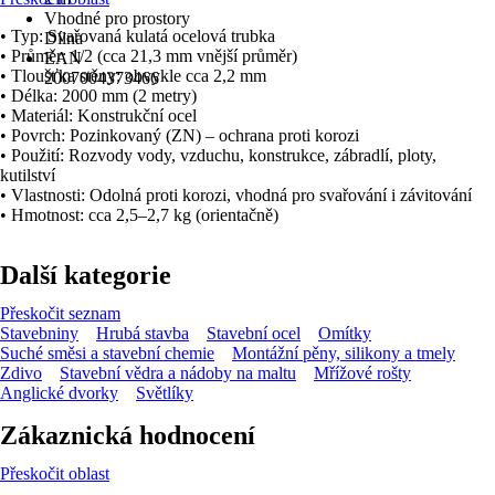
Vhodné pro prostory
• Typ: Svařovaná kulatá ocelová trubka
Dílna
• Průměr: 1/2 (cca 21,3 mm vnější průměr)
EAN
• Tloušťka stěny: obvykle cca 2,2 mm
2007004373466
• Délka: 2000 mm (2 metry)
• Materiál: Konstrukční ocel
• Povrch: Pozinkovaný (ZN) – ochrana proti korozi
• Použití: Rozvody vody, vzduchu, konstrukce, zábradlí, ploty,
kutilství
• Vlastnosti: Odolná proti korozi, vhodná pro svařování i závitování
• Hmotnost: cca 2,5–2,7 kg (orientačně)
Další kategorie
Přeskočit seznam
Stavebniny
Hrubá stavba
Stavební ocel
Omítky
Suché směsi a stavební chemie
Montážní pěny, silikony a tmely
Zdivo
Stavební vědra a nádoby na maltu
Mřížové rošty
Anglické dvorky
Světlíky
Zákaznická hodnocení
Přeskočit oblast