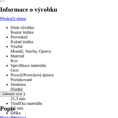
Informace o výrobku
Přeskočit oblast
Druh výrobku
Roura/ trubka
Provedení
Kulatá trubka
Využití
Montáž, Stavba, Opravy
Materiál
Kov
Specifikace materiálu
Ocel
Povrch/Povrchová úprava
Pozinkované
Struktura
Hladké
rozměr a
Zobrazit více
21,3 mm
Tloušťka materiálu
Popis
2,6 mm
Délka
Přeskočit oblast
2 m