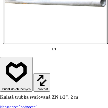
1
/
1
Porovnat
Kulatá trubka svařovaná ZN 1/2", 2 m
Napsat první hodnocení