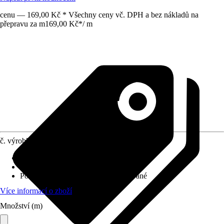
cenu — 169,00 Kč * Všechny ceny vč. DPH a bez nákladů na
přepravu za m
169,00 Kč
*
/
m
č. výrobku
8659126
Provedení
:
Kulatá trubka
Specifikace materiálu
:
Ocel
Povrch/Povrchová úprava
:
Pozinkované
Více informací o zboží
Množství (m)