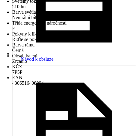
Světelný tok
510 lm
Barva světla
Neutrální bílá
Třída energetické náročnosti
F
Pokyny k likvidaci
Řiďte se pokyny pro likvidaci
Barva rámu
Černá
Obsah balení
Návod k obsluze
Zrcadlo
KČZ
7P5P
EAN
4306516408894