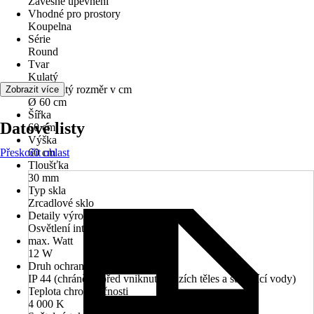
Závěsné upevnění
Vhodné pro prostory
Koupelna
Série
Round
Tvar
Kulatý
Jmenovitý rozměr v cm
Zobrazit více
Ø 60 cm
Šířka
Datové listy
60 cm
Výška
Přeskočit oblast
60 cm
Tloušťka
30 mm
Typ skla
Zrcadlové sklo
Detaily výrobku
Osvětlení integrované
max. Watt
12 W
Druh ochrany
IP 44 (chráněno před vniknutím cizích těles a stříkající vody)
Teplota chromatičnosti
4 000 K