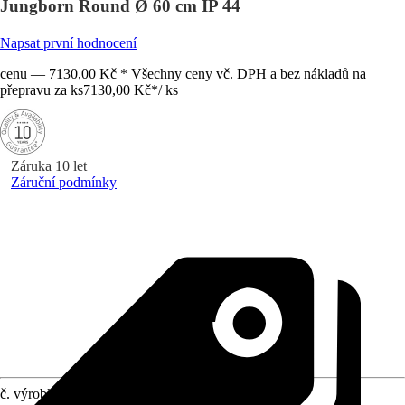
Jungborn Round Ø 60 cm IP 44
Napsat první hodnocení
cenu — 7130,00 Kč * Všechny ceny vč. DPH a bez nákladů na
přepravu za ks
7130,00 Kč
*
/
ks
Záruka 10 let
Záruční podmínky
č. výrobku
12179399