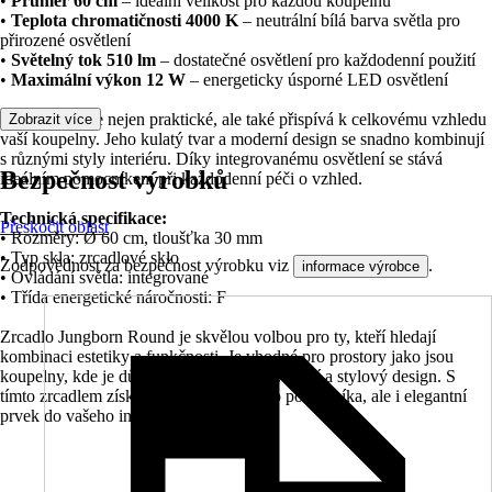
•
Průměr 60 cm
– ideální velikost pro každou koupelnu
•
Teplota chromatičnosti 4000 K
– neutrální bílá barva světla pro
přirozené osvětlení
•
Světelný tok 510 lm
– dostatečné osvětlení pro každodenní použití
•
Maximální výkon 12 W
– energeticky úsporné LED osvětlení
Toto zrcadlo je nejen praktické, ale také přispívá k celkovému vzhledu
Zobrazit více
vaší koupelny. Jeho kulatý tvar a moderní design se snadno kombinují
s různými styly interiéru. Díky integrovanému osvětlení se stává
Bezpečnost výrobků
ideálním pomocníkem při každodenní péči o vzhled.
Technická specifikace:
Přeskočit oblast
• Rozměry: Ø 60 cm, tloušťka 30 mm
• Typ skla: zrcadlové sklo
Zodpovědnost za bezpečnost výrobku viz
.
informace výrobce
• Ovládání světla: integrované
• Třída energetické náročnosti: F
Zrcadlo Jungborn Round je skvělou volbou pro ty, kteří hledají
kombinaci estetiky a funkčnosti. Je vhodné pro prostory jako jsou
koupelny, kde je důležité mít kvalitní osvětlení a stylový design. S
tímto zrcadlem získáte nejen praktického pomocníka, ale i elegantní
prvek do vašeho interiéru.