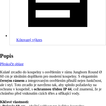
Kótovaný výkres
Popis
Přeskočit oblast
Kulaté zrcadlo do koupelny s osvětlením v rámu Jungborn Round Ø
60 cm je ideálním doplňkem pro moderní koupelny. S elegantním
černým rámem
a integrovaným osvětlením přináší nejen funkčnost,
ale i styl. Toto zrcadlo je navrženo tak, aby splnilo požadavky na
ochranu v koupelně, s
ochrannou třídou IP 44
, což znamená, že je
chráněno před vniknutím cizích těles a stříkající vody.
Klíčové vlastnosti: