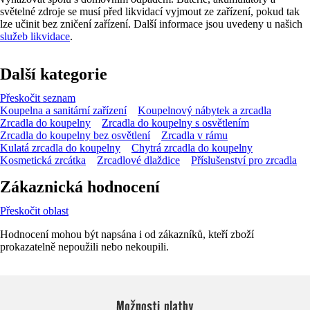
světelné zdroje se musí před likvidací vyjmout ze zařízení, pokud tak
lze učinit bez zničení zařízení. Další informace jsou uvedeny u našich
služeb likvidace
.
Další kategorie
Přeskočit seznam
Koupelna a sanitární zařízení
Koupelnový nábytek a zrcadla
Zrcadla do koupelny
Zrcadla do koupelny s osvětlením
Zrcadla do koupelny bez osvětlení
Zrcadla v rámu
Kulatá zrcadla do koupelny
Chytrá zrcadla do koupelny
Kosmetická zrcátka
Zrcadlové dlaždice
Příslušenství pro zrcadla
Zákaznická hodnocení
Přeskočit oblast
Hodnocení mohou být napsána i od zákazníků, kteří zboží
prokazatelně nepoužili nebo nekoupili.
Možnosti platby