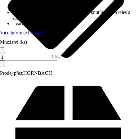
Detaily výrobku
:
Osvětlení integrované
Druh ochrany
:
IP 44 (chráněno před vniknutím cizích těles a
stříkající vody)
Tvar
:
Kulatý
Více informací o zboží
Množství (ks)
1 ks
Prodej přes:
HORNBACH