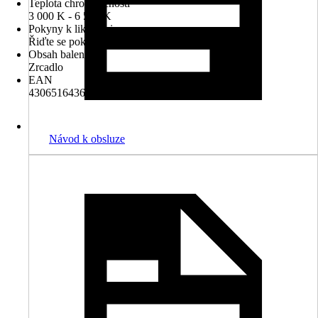
Teplota chromatičnosti
3 000 K - 6 500 K
Pokyny k likvidaci
Řiďte se pokyny pro likvidaci
Obsah balení
Zrcadlo
EAN
4306516436965
Návod k obsluze