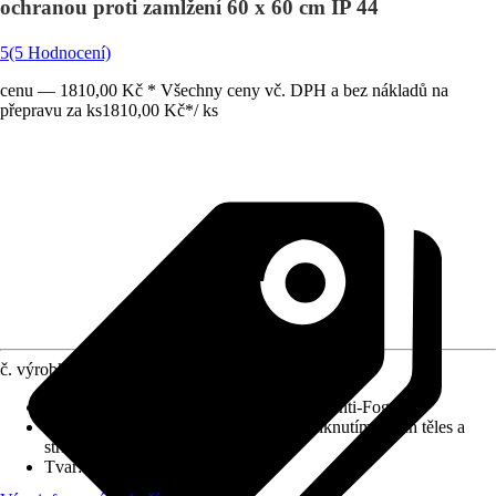
ochranou proti zamlžení 60 x 60 cm IP 44
5
(5 Hodnocení)
cenu — 1810,00 Kč * Všechny ceny vč. DPH a bez nákladů na
přepravu za ks
1810,00 Kč
*
/
ks
č. výrobku
12209487
Detaily výrobku
:
Touch Sensor, Systém Anti-Fog
Druh ochrany
:
IP 44 (chráněno před vniknutím cizích těles a
stříkající vody)
Tvar
:
Kulatý