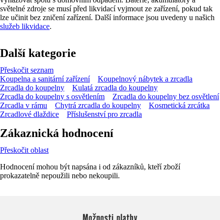
světelné zdroje se musí před likvidací vyjmout ze zařízení, pokud tak
lze učinit bez zničení zařízení. Další informace jsou uvedeny u našich
služeb likvidace
.
Další kategorie
Přeskočit seznam
Koupelna a sanitární zařízení
Koupelnový nábytek a zrcadla
Zrcadla do koupelny
Kulatá zrcadla do koupelny
Zrcadla do koupelny s osvětlením
Zrcadla do koupelny bez osvětlení
Zrcadla v rámu
Chytrá zrcadla do koupelny
Kosmetická zrcátka
Zrcadlové dlaždice
Příslušenství pro zrcadla
Zákaznická hodnocení
Přeskočit oblast
Hodnocení mohou být napsána i od zákazníků, kteří zboží
prokazatelně nepoužili nebo nekoupili.
Možnosti platby