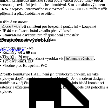
umožní přizpůsobit intenzitu světla podle vašich potřeb. Díky
touch
sensoru
je ovládání jednoduché a intuitivní. S maximálním výkonem
16 W
a teplotou chromatičnosti v rozmezí
3000-6500 K
si můžete užít
příjemné a přizpůsobitelné osvětlení.
Klíčové vlastnosti:
•
Ochrana proti zamlžení
pro bezpečné používání v koupelně
Zobrazit více
•
IP 44
certifikace chrání zrcadlo před vlhkostí
•
Stmívatelné osvětlení
pro přizpůsobení atmosféry
Bezpečnost výrobků
•
Touch sensor
pro snadné ovládání
Technická specifikace:
Přeskočit oblast
• Rozměry:
60 x 60 cm
• Tloušťka:
29 mm
Zodpovědnost za bezpečnost výrobku viz
.
informace výrobce
• Typ osvětlení:
LED
• Vhodné pro:
Koupelna, WC
Zrcadlo form&style HAITI není jen praktickým prvkem, ale také
stylovým doplňkem, který obohatí váš interiér. Jeho moderní design a
funkčnost z něj činí ideální volbu pro každého, kdo hledá kombinaci
estetiky a užitečnosti. Vytvořte si prostor, kde se budete cítit pohodlně a
stylově.