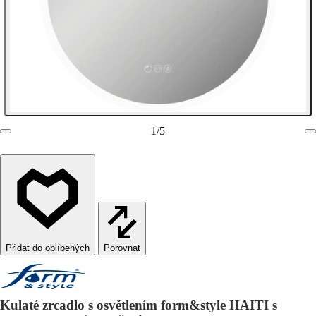
1
/
5
Porovnat
Kulaté zrcadlo s osvětlením form&style HAITI s