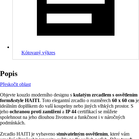
Kótovaný výkres
Popis
Přeskočit oblast
Objevte kouzlo moderního designu s
kulatým zrcadlem s osvětlením
form&style HAITI
. Toto elegantní zrcadlo o rozměrech
60 x 60 cm
je
ideálním doplňkem do vaší koupelny nebo jiných vlhkých prostor. S
jeho
ochranou proti zamlžení
a
IP 44
certifikací se můžete
spolehnout na jeho dlouhou životnost a funkčnost i v náročných
podmínkách.
Zrcadlo HAITI je vybaveno
stmívatelným osvětlením
, které vám