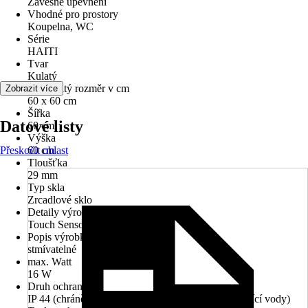
Závěsné upevnění
Vhodné pro prostory
Koupelna, WC
Série
HAITI
Tvar
Kulatý
Jmenovitý rozměr v cm
Zobrazit více
60 x 60 cm
Šířka
Datové listy
60 cm
Výška
Přeskočit oblast
60 cm
Tloušťka
29 mm
Typ skla
Zrcadlové sklo
Detaily výrobku
Touch Sensor, Systém Anti-Fog
Popis výrobku
stmívatelné
max. Watt
16 W
Druh ochrany
IP 44 (chráněno před vniknutím cizích těles a stříkající vody)