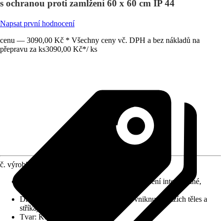
s ochranou proti zamlžení 60 x 60 cm IP 44
Napsat první hodnocení
cenu — 3090,00 Kč * Všechny ceny vč. DPH a bez nákladů na
přepravu za ks
3090,00 Kč
*
/
ks
č. výrobku
12591459
Detaily výrobku
:
Systém Anti-Fog, Osvětlení integrované,
Leštěná hrana, Touch Sensor
Druh ochrany
:
IP 44 (chráněno před vniknutím cizích těles a
stříkající vody)
Tvar
:
Kulatý