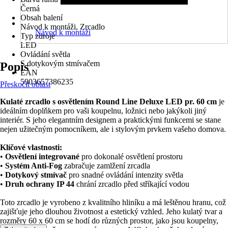
Černá
Obsah balení
Návod k montáži, Zrcadlo
Návod k montáži
Typ zdroje
LED
Ovládání světla
S dotykovým stmívačem
Popis
EAN
5903657386235
Přeskočit oblast
Kulaté zrcadlo s osvětlením Round Line Deluxe LED pr. 60 cm
je
ideálním doplňkem pro vaši koupelnu, ložnici nebo jakýkoli jiný
interiér. S jeho elegantním designem a praktickými funkcemi se stane
nejen užitečným pomocníkem, ale i stylovým prvkem vašeho domova.
Klíčové vlastnosti:
•
Osvětlení integrované
pro dokonalé osvětlení prostoru
•
Systém Anti-Fog
zabračuje zamlžení zrcadla
•
Dotykový stmívač
pro snadné ovládání intenzity světla
•
Druh ochrany IP 44
chrání zrcadlo před stříkající vodou
Toto zrcadlo je vyrobeno z kvalitního hliníku a má leštěnou hranu, což
zajišťuje jeho dlouhou životnost a estetický vzhled. Jeho kulatý tvar a
rozměry 60 x 60 cm se hodí do různých prostor, jako jsou koupelny,