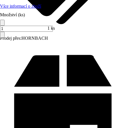
Více informací o zboží
Množství (ks)
1 ks
Prodej přes:
HORNBACH