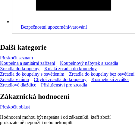
Bezpečnostní upozornění/varování
Další kategorie
Přeskočit seznam
Koupelna a sanitární zařízení
Koupelnový nábytek a zrcadla
Zrcadla do koupelny
Kulatá zrcadla do koupelny
Zrcadla do koupelny s osvětlením
Zrcadla do koupelny bez osvětlení
Zrcadla v rámu
Chytrá zrcadla do koupelny
Kosmetická zrcátka
Zrcadlové dlaždice
Příslušenství pro zrcadla
Zákaznická hodnocení
Přeskočit oblast
Hodnocení mohou být napsána i od zákazníků, kteří zboží
prokazatelně nepoužili nebo nekoupili.