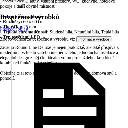
ložnice, jídelny, šatny, vstupní prostory, WC, kuchyně, hotelové
Zobrazit více
pokoje a další obytné místnosti.
Bezpečnost výrobků
Technická specifikace:
•
Rozměry:
60 x 60 cm
•
Tloušťka:
25 mm
Přeskočit oblast
•
Teplota chromatičnosti:
Studená bílá, Neutrální bílá, Teplá bílá
•
Typ osvětlení:
LED
Zodpovědnost za bezpečnost výrobku viz
.
informace výrobce
Zrcadlo Round Line Deluxe je nejen praktické, ale také přispívá k
modernímu vzhledu vašeho interiéru. Jeho jednoduchá instalace a
elegantní design z něj činí ideální volbu pro každého, kdo hledá
kombinaci funkčnosti a estetiky.
Objednejte si toto zrcadlo nyní a přidejte do svého domova styl a
pohodlí.