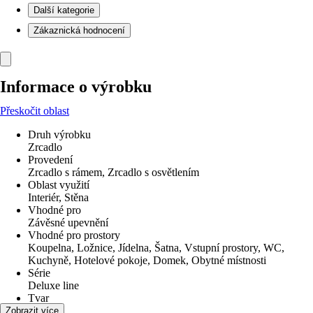
Další kategorie
Zákaznická hodnocení
Informace o výrobku
Přeskočit oblast
Druh výrobku
Zrcadlo
Provedení
Zrcadlo s rámem, Zrcadlo s osvětlením
Oblast využití
Interiér, Stěna
Vhodné pro
Závěsné upevnění
Vhodné pro prostory
Koupelna, Ložnice, Jídelna, Šatna, Vstupní prostory, WC,
Kuchyně, Hotelové pokoje, Domek, Obytné místnosti
Série
Deluxe line
Tvar
Kulatý
Zobrazit více