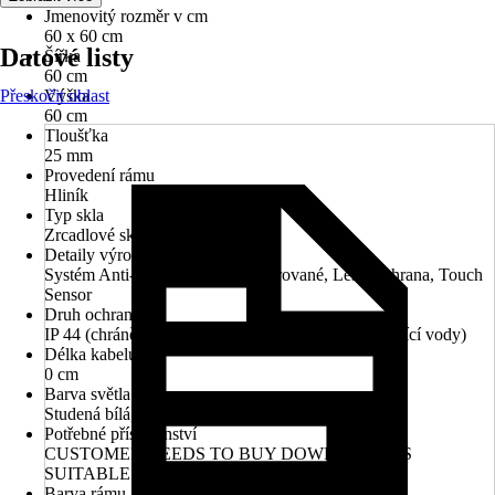
Jmenovitý rozměr v cm
60 x 60 cm
Datové listy
Šířka
60 cm
Přeskočit oblast
Výška
60 cm
Tloušťka
25 mm
Provedení rámu
Hliník
Typ skla
Zrcadlové sklo
Detaily výrobku
Systém Anti-Fog, Osvětlení integrované, Leštěná hrana, Touch
Sensor
Druh ochrany
IP 44 (chráněno před vniknutím cizích těles a stříkající vody)
Délka kabelu
0 cm
Barva světla
Studená bílá, Neutrální bílá, Teplá bílá
Potřebné příslušenství
CUSTOMER NEEDS TO BUY DOWEL HOOKS
SUITABLE TO THEIR WALL AT HOME.
Barva rámu