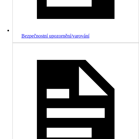
Bezpečnostní upozornění/varování