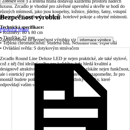
moderní design a leštěná hrana dodávají každému prostoru nádech
Zobrazit více
luxusu. Zrcadlo je vhodné pro závěsné upevnění a skvěle se hodí do
různých místností, jako jsou koupelny, ložnice, jídelny, šatny, vstupní
Bezpečnost výrobků
prostory, WC pro hosty, kuchyně, hotelové pokoje a obytné místnosti.
Technická specifikace:
Přeskočit oblast
• Rozměry: 80 x 80 cm
• Tloušťka: 25 mm
Zodpovědnost za bezpečnost výrobku viz
.
informace výrobce
• Teplota chromatičnosti: Studená bílá, Neutrální bílá, Teplá bílá
• Ovládání světla: S dotykovým stmívačem
Zrcadlo Round Line Deluxe LED je nejen praktické, ale také stylové,
což z něj činí ideální volbu pro každého, kdo hledá kvalitní a
designově atraktivní zrcadlo. S tímto zrcadlem získáte nejen funkčnost,
ale i estetický prvek, který obohatí váš interiér. Nezapomeňte, že pro
montáž budete potřebovat vhodné hmoždinky a háčky, které
odpovídají vašim stěnám.