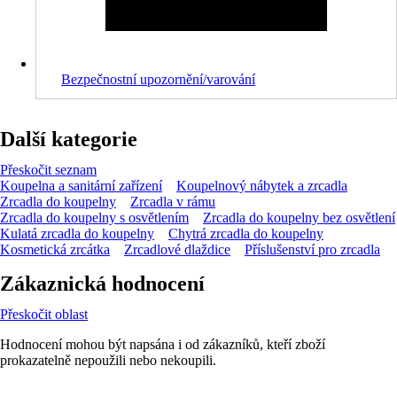
Bezpečnostní upozornění/varování
Další kategorie
Přeskočit seznam
Koupelna a sanitární zařízení
Koupelnový nábytek a zrcadla
Zrcadla do koupelny
Zrcadla v rámu
Zrcadla do koupelny s osvětlením
Zrcadla do koupelny bez osvětlení
Kulatá zrcadla do koupelny
Chytrá zrcadla do koupelny
Kosmetická zrcátka
Zrcadlové dlaždice
Příslušenství pro zrcadla
Zákaznická hodnocení
Přeskočit oblast
Hodnocení mohou být napsána i od zákazníků, kteří zboží
prokazatelně nepoužili nebo nekoupili.