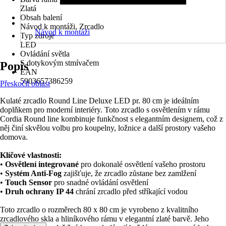
Zlatá
Obsah balení
Návod k montáži, Zrcadlo
Návod k montáži
Typ zdroje
LED
Ovládání světla
S dotykovým stmívačem
Popis
EAN
5903657386259
Přeskočit oblast
Kulaté zrcadlo Round Line Deluxe LED pr. 80 cm je ideálním
doplňkem pro moderní interiéry. Toto zrcadlo s osvětlením v rámu
Cordia Round line kombinuje funkčnost s elegantním designem, což z
něj činí skvělou volbu pro koupelny, ložnice a další prostory vašeho
domova.
Klíčové vlastnosti:
•
Osvětlení integrované
pro dokonalé osvětlení vašeho prostoru
•
Systém Anti-Fog
zajišťuje, že zrcadlo zůstane bez zamlžení
•
Touch Sensor
pro snadné ovládání osvětlení
•
Druh ochrany IP 44
chrání zrcadlo před stříkající vodou
Toto zrcadlo o rozměrech 80 x 80 cm je vyrobeno z kvalitního
zrcadlového skla a hliníkového rámu v elegantní zlaté barvě. Jeho