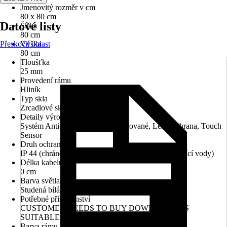
Jmenovitý rozměr v cm
80 x 80 cm
Datové listy
Šířka
80 cm
Přeskočit oblast
Výška
80 cm
Tloušťka
25 mm
Provedení rámu
Hliník
Typ skla
Zrcadlové sklo
Detaily výrobku
Systém Anti-Fog, Osvětlení integrované, Leštěná hrana, Touch
Sensor
Druh ochrany
IP 44 (chráněno před vniknutím cizích těles a stříkající vody)
Délka kabelu
0 cm
Barva světla
Studená bílá, Neutrální bílá, Teplá bílá
Potřebné příslušenství
CUSTOMER NEEDS TO BUY DOWEL HOOKS
SUITABLE TO THEIR WALL AT HOME.
Barva rámu