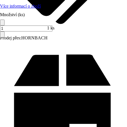
Více informací o zboží
Množství (ks)
1 ks
Prodej přes:
HORNBACH