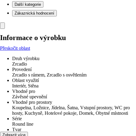
Další kategorie
Zákaznická hodnocení
Informace o výrobku
Přeskočit oblast
Druh výrobku
Zrcadlo
Provedení
Zrcadlo s rámem, Zrcadlo s osvětlením
Oblast využití
Interiér, Stěna
Vhodné pro
Závěsné upevnění
Vhodné pro prostory
Koupelna, Ložnice, Jídelna, Šatna, Vstupní prostory, WC pro
hosty, Kuchyně, Hotelové pokoje, Domek, Obytné místnosti
Série
Round line
Tvar
Kulatý
Zobrazit více