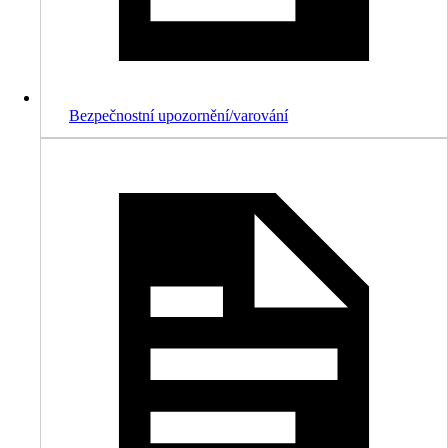
Bezpečnostní upozornění/varování