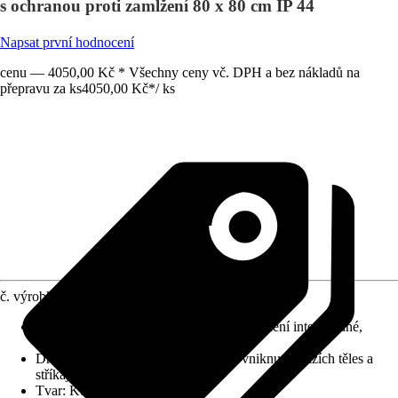
s ochranou proti zamlžení 80 x 80 cm IP 44
Napsat první hodnocení
cenu — 4050,00 Kč * Všechny ceny vč. DPH a bez nákladů na
přepravu za ks
4050,00 Kč
*
/
ks
č. výrobku
12591457
Detaily výrobku
:
Systém Anti-Fog, Osvětlení integrované,
Leštěná hrana, Touch Sensor
Druh ochrany
:
IP 44 (chráněno před vniknutím cizích těles a
stříkající vody)
Tvar
:
Kulatý