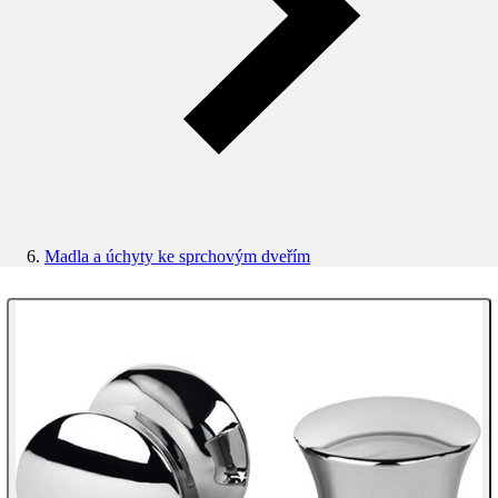
Madla a úchyty ke sprchovým dveřím