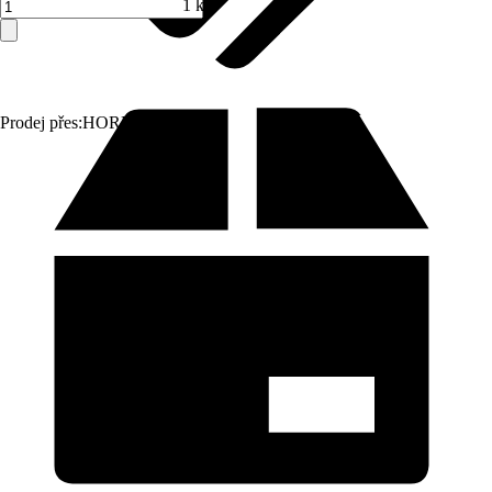
1 ks
Prodej přes:
HORNBACH