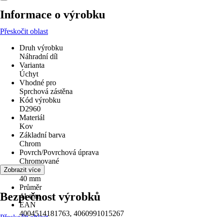
Informace o výrobku
Přeskočit oblast
Druh výrobku
Náhradní díl
Varianta
Úchyt
Vhodné pro
Sprchová zástěna
Kód výrobku
D2960
Materiál
Kov
Základní barva
Chrom
Povrch/Povrchová úprava
Chromované
Výška
Zobrazit více
40 mm
Průměr
Bezpečnost výrobků
41 mm
EAN
4004514181763, 4060991015267