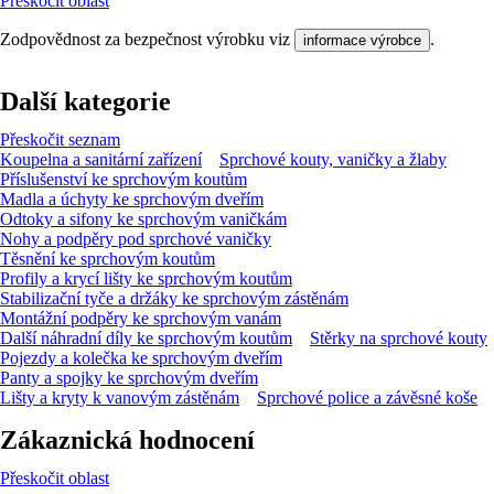
Přeskočit oblast
Zodpovědnost za bezpečnost výrobku viz
.
informace výrobce
Další kategorie
Přeskočit seznam
Koupelna a sanitární zařízení
Sprchové kouty, vaničky a žlaby
Příslušenství ke sprchovým koutům
Madla a úchyty ke sprchovým dveřím
Odtoky a sifony ke sprchovým vaničkám
Nohy a podpěry pod sprchové vaničky
Těsnění ke sprchovým koutům
Profily a krycí lišty ke sprchovým koutům
Stabilizační tyče a držáky ke sprchovým zástěnám
Montážní podpěry ke sprchovým vanám
Další náhradní díly ke sprchovým koutům
Stěrky na sprchové kouty
Pojezdy a kolečka ke sprchovým dveřím
Panty a spojky ke sprchovým dveřím
Lišty a kryty k vanovým zástěnám
Sprchové police a závěsné koše
Zákaznická hodnocení
Přeskočit oblast