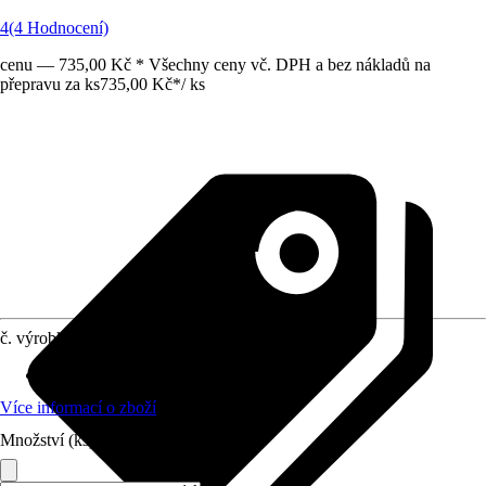
4
(4 Hodnocení)
cenu — 735,00 Kč * Všechny ceny vč. DPH a bez nákladů na
přepravu za ks
735,00 Kč
*
/
ks
č. výrobku
8774182
Vhodné pro
:
Sprchová zástěna
Více informací o zboží
Množství (ks)