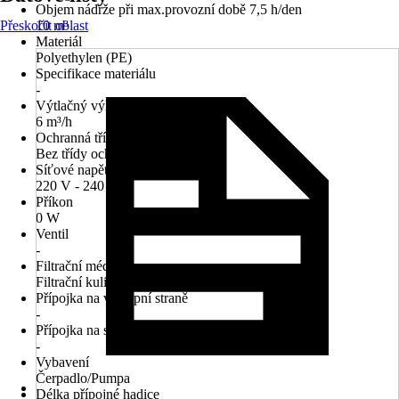
Objem nádrže při max.provozní době 7,5 h/den
Přeskočit oblast
10 m³
Materiál
Polyethylen (PE)
Specifikace materiálu
-
Výtlačný výkon
6 m³/h
Ochranná třída
Bez třídy ochrany
Síťové napětí
220 V - 240 V
Příkon
0 W
Ventil
-
Filtrační médium
Filtrační kuličky
Přípojka na výstupní straně
-
Přípojka na straně výstupního tlaku
-
Vybavení
Čerpadlo/Pumpa
Délka přípojné hadice