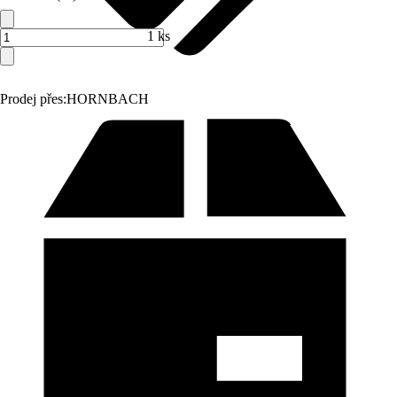
1 ks
Prodej přes:
HORNBACH