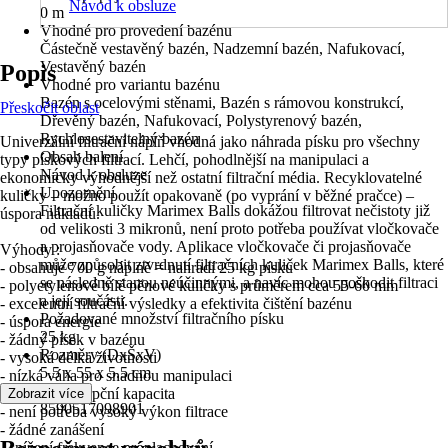
Návod k obsluze
0 m
Vhodné pro provedení bazénu
Částečně vestavěný bazén, Nadzemní bazén, Nafukovací,
Vestavěný bazén
Popis
Vhodné pro variantu bazénu
Bazén s ocelovými stěnami, Bazén s rámovou konstrukcí,
Přeskočit oblast
Dřevěný bazén, Nafukovací, Polystyrenový bazén,
Rychlosestavitelný bazén
Univerzální filtrační náplň vhodná jako náhrada písku pro všechny
Obsah balení
typy pískových filtrací. Lehčí, pohodlnější na manipulaci a
Návod k obsluze
ekonomicky výhodnější než ostatní filtrační média. Recyklovatelné
Upozornění
kuličky – možno použít opakovaně (po vyprání v běžné pračce) –
Filtrační kuličky Marimex Balls dokážou filtrovat nečistoty již
úspora nákladů.
od velikosti 3 mikronů, není proto potřeba používat vločkovače
a projasňovače vody. Aplikace vločkovače či projasňovače
Výhody :
může způsobit ztvrdnutí filtračních kuliček Marimex Balls, které
- obsahuje 700 g náplně = nahradí 25 kg písku
se následně stanou neúčinnými, a navíc mohou poškodit filtraci
- polyetylenové bílé pěnové kuličky s průměrem cca 55-60 mm
a její součásti.
- excelentní filtrační výsledky a efektivita čištění bazénu
Požadované množství filtračního písku
- úspora energie
25 kg
- žádný písek v bazénu
Rozměry (DxŠxV)
- vysoká délka životnosti
5.5 x 55 x 5.5 cm
- nízká váha pro snadnou manipulaci
EAN
- vysoká absorpční kapacita
Zobrazit více
8590517098901
- není potřeba vysoký výkon filtrace
- žádné zanášení
- snížení frekvence proplachování