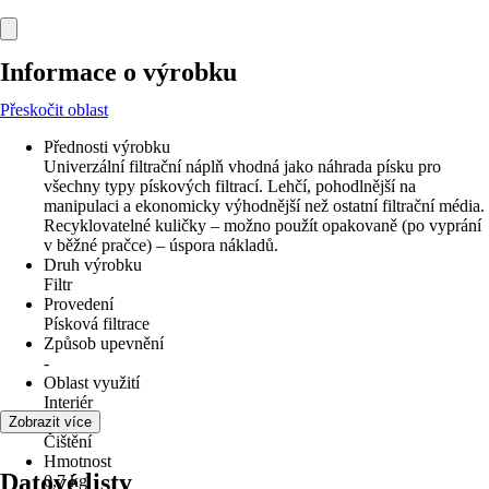
Informace o výrobku
Přeskočit oblast
Přednosti výrobku
Univerzální filtrační náplň vhodná jako náhrada písku pro
všechny typy pískových filtrací. Lehčí, pohodlnější na
manipulaci a ekonomicky výhodnější než ostatní filtrační média.
Recyklovatelné kuličky – možno použít opakovaně (po vyprání
v běžné pračce) – úspora nákladů.
Druh výrobku
Filtr
Provedení
Písková filtrace
Způsob upevnění
-
Oblast využití
Interiér
Využití
Zobrazit více
Čištění
Hmotnost
Datové listy
0,7 kg