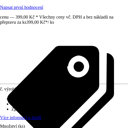
Napsat první hodnocení
cenu — 399,00 Kč * Všechny ceny vč. DPH a bez nákladů na
přepravu za ks
399,00 Kč
*
/
ks
č. výrobku
12036510
Výtlačný výkon
:
6 m³/h
Rozměry (DxŠxV)
:
5.5 x 55 x 5.5 cm
Způsob upevnění
:
-
Více informací o zboží
Množství (ks)