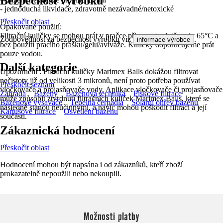
Bezpečnost výrobků
- jednoduchá likvidace, zdravotně nezávadné/netoxické
Přeskočit oblast
Opakované použití:
Filtrační kuličky se mohou prát v pračce při max. teplotě vody 65°C a
Zodpovědnost za bezpečnost výrobku viz
.
informace výrobce
bez použití pracího prášku/gelu/aviváže. Kuličky doporučujeme prát
pouze vodou.
Další kategorie
Upozornění : Filtrační kuličky Marimex Balls dokážou filtrovat
nečistoty již od velikosti 3 mikronů, není proto potřeba používat
Přeskočit seznam
vločkovače a projasňovače vody. Aplikace vločkovače či projasňovače
Zahrada
Bazény
Bazénová technika
Pískové filtrace
může způsobit ztvrdnutí filtračních kuliček Marimex Balls, které se
Bazénové vysavače
Tepelná čerpadla
Solární ohřev bazénu
následně stanou neúčinnými, a navíc mohou poškodit filtraci a její
Kartušové filtrace
Osvětlení bazénu
součásti.
Zákaznická hodnocení
Přeskočit oblast
Hodnocení mohou být napsána i od zákazníků, kteří zboží
prokazatelně nepoužili nebo nekoupili.
Možnosti platby