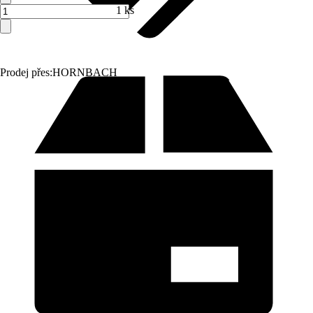
1 ks
Prodej přes:
HORNBACH