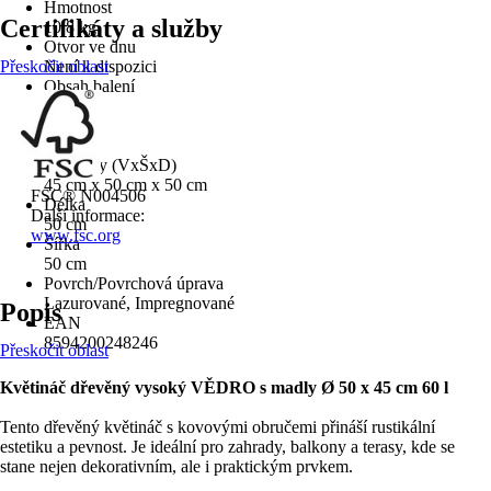
Hmotnost
Certifikáty a služby
10,8 kg
Otvor ve dnu
Přeskočit oblast
Není k dispozici
Obsah balení
-
Výška
45 cm
Rozměry (VxŠxD)
45 cm x 50 cm x 50 cm
FSC® N004506
Délka
Další informace:
50 cm
www.fsc.org
Šířka
50 cm
Povrch/Povrchová úprava
Lazurované, Impregnované
Popis
EAN
8594200248246
Přeskočit oblast
Květináč dřevěný vysoký VĚDRO s madly Ø 50 x 45 cm 60 l
Tento dřevěný květináč s kovovými obručemi přináší rustikální
estetiku a pevnost. Je ideální pro zahrady, balkony a terasy, kde se
stane nejen dekorativním, ale i praktickým prvkem.