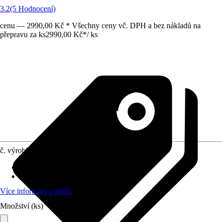
3.2
(5 Hodnocení)
cenu — 2990,00 Kč * Všechny ceny vč. DPH a bez nákladů na
přepravu za ks
2990,00 Kč
*
/
ks
č. výrobku
10666090
Otvor ve dnu
:
Není k dispozici
Oblast využití
:
Exteriér
Více informací o zboží
Množství (ks)