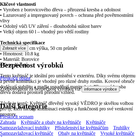
Klíčové vlastnosti
• Vyroben z borovicového dřeva – přirozená kresba a odolnost
• Lazurovaný a impregnovaný povrch – ochrana před povětrnostními
vlivy
• Odolný vůči UV záření – dlouhodobá stálost barev
• Velký objem 60 l – vhodný pro větší rostliny
Technická specifikace
• Rozměry: 45 cm výška, 50 cm průměr
Zobrazit více
• Hmotnost: 10.8 kg
• Materiál: Borovice
Bezpečnost výrobků
• Tvar: Kulatý
Tento květináč je ideální pro umístění v exteriéru. Díky svému objemu
Přeskočit oblast
a pevné konstrukci je vhodný pro různé druhy rostlin. Kovové obruče
dodávají stabilitu a madla usnadňují manipulaci. Přirozená kresba
Zodpovědnost za bezpečnost výrobku viz
.
informace výrobce
dřeva dodává prostoru přírodní vzhled.
Závěr je jasný: Květináč dřevěný vysoký VĚDRO je skvělou volbou
Další kategorie
pro ty, kteří hledají kombinaci estetiky a funkčnosti pro své venkovní
prostory.
Přeskočit seznam
Zahrada
Květináče a obaly na květináče
Květináče
Samozavlažovací truhlíky
Příslušenství ke květináčům
Truhlíky
Samozavlažovací květináče
Obaly na květináče
Vysoké květináče