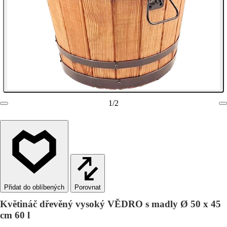
1
/
2
Porovnat
Květináč dřevěný vysoký VĚDRO s madly Ø 50 x 45
cm 60 l