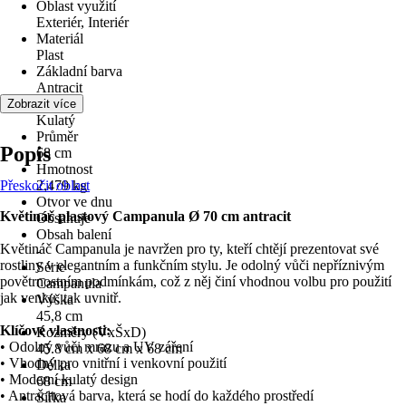
Oblast využití
Exteriér, Interiér
Materiál
Plast
Základní barva
Antracit
Tvar
Zobrazit více
Kulatý
Průměr
Popis
68 cm
Hmotnost
Přeskočit oblast
2,479 kg
Otvor ve dnu
Květináč plastový Campanula Ø 70 cm antracit
Obsahuje
Obsah balení
Květináč Campanula je navržen pro ty, kteří chtějí prezentovat své
-
rostliny v elegantním a funkčním stylu. Je odolný vůči nepříznivým
Série
povětrnostním podmínkám, což z něj činí vhodnou volbu pro použití
Campanula
jak venku, tak uvnitř.
Výška
45,8 cm
Klíčové vlastnosti:
Rozměry (VxŠxD)
• Odolný vůči mrazu a UV záření
45.8 cm x 68 cm x 68 cm
• Vhodný pro vnitřní i venkovní použití
Délka
• Moderní kulatý design
68 cm
• Antracitová barva, která se hodí do každého prostředí
Šířka