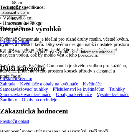
68 cm
Technická specifikace:
KČZ
• Průměr: 70 cm
Zobrazit více
K3T8
• Výška: 45.8 cm
EAN
• Hmotnost: 2.479 kg
8595096987370
Bezpečnost výrobků
• Materiál: Plast
Květináč Campanula je ideální pro různé druhy rostlin, včetně květin,
Přeskočit oblast
bylinek a menších keřů. Díky svému designu nabízí dostatek prostoru
pro růst a snadnou údržbu. Je důležité zajistit, aby v zimě nebyl
Zodpovědnost za bezpečnost výrobku viz
.
informace výrobce
nasycen vodou, což by mohlo vést k jeho poškození.
Závěr je jasný: Květináč Campanula je skvělou volbou pro každého,
Další kategorie
kdo chce přidat do svého prostoru kousek přírody s elegancí a
praktičností.
Přeskočit seznam
Zahrada
Květináče a obaly na květináče
Květináče
Samozavlažovací truhlíky
Příslušenství ke květináčům
Truhlíky
Samozavlažovací květináče
Obaly na květináče
Vysoké květináče
Žardinky
Obaly na orchideje
Zákaznická hodnocení
Přeskočit oblast
Hodnocení mohou být napsána i od zákazníků, kteří zboží