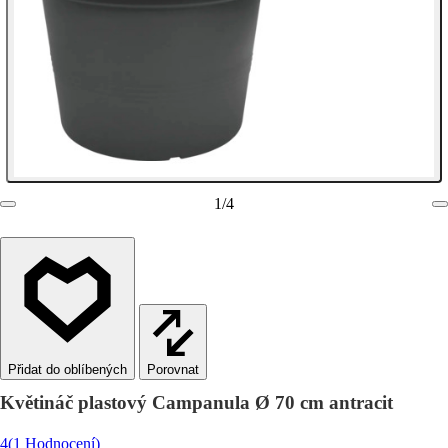
1
/
4
Porovnat
Květináč plastový Campanula Ø 70 cm antracit
4
(1 Hodnocení)