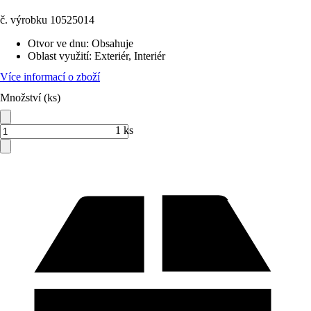
č. výrobku
10525014
Otvor ve dnu
:
Obsahuje
Oblast využití
:
Exteriér, Interiér
Více informací o zboží
Množství (ks)
1 ks