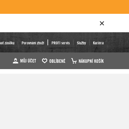
vat zásilku
Porovnání zboží
PROFI servis
Služby
Kariéra
MŮJ ÚČET
OBLÍBENÉ
NÁKUPNÍ KOŠÍK