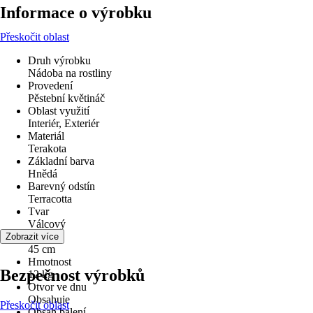
Informace o výrobku
Přeskočit oblast
Druh výrobku
Nádoba na rostliny
Provedení
Pěstební květináč
Oblast využití
Interiér, Exteriér
Materiál
Terakota
Základní barva
Hnědá
Barevný odstín
Terracotta
Tvar
Válcový
Průměr
Zobrazit více
45 cm
Hmotnost
Bezpečnost výrobků
12 kg
Otvor ve dnu
Obsahuje
Přeskočit oblast
Obsah balení