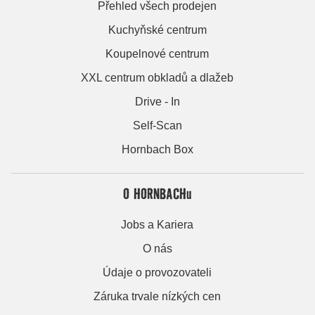
Přehled všech prodejen
Kuchyňské centrum
Koupelnové centrum
XXL centrum obkladů a dlažeb
Drive - In
Self-Scan
Hornbach Box
O HORNBACHu
Jobs a Kariera
O nás
Údaje o provozovateli
Záruka trvale nízkých cen