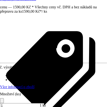
cenu — 1590,00 Kč * Všechny ceny vč. DPH a bez nákladů na
přepravu za ks
1590,00 Kč
*
/
ks
č. výrobku
12048361
Otvor ve dnu
:
Obsahuje
Oblast využití
:
Interiér, Exteriér
Více informací o zboží
Množství (ks)
1 ks