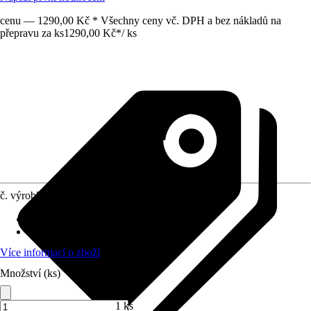
cenu — 1290,00 Kč * Všechny ceny vč. DPH a bez nákladů na
přepravu za ks
1290,00 Kč
*
/
ks
č. výrobku
12152644
Otvor ve dnu
:
Obsahuje
Oblast využití
:
Interiér, Exteriér
Více informací o zboží
Množství (ks)
1 ks